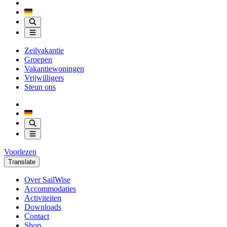
Zeilvakantie
Groepen
Vakantiewoningen
Vrijwilligers
Steun ons
Voorlezen
Translate
Over SailWise
Accommodaties
Activiteiten
Downloads
Contact
Shop