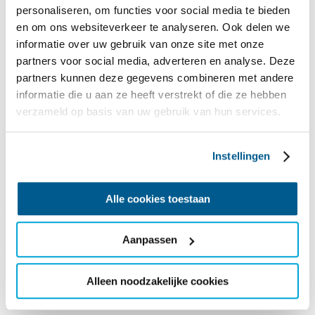
personaliseren, om functies voor social media te bieden
en om ons websiteverkeer te analyseren. Ook delen we
informatie over uw gebruik van onze site met onze
partners voor social media, adverteren en analyse. Deze
partners kunnen deze gegevens combineren met andere
informatie die u aan ze heeft verstrekt of die ze hebben
Reisaanbod 2026
verzameld op basis van uw gebruik van hun services.
Zin in vakantie? ✅
Informatie
zeilvakantie
bekeken? ✅
Accommodatie
bekeken? ✅
Instellingen
Dan is het nu tijd om te boeken! De reissom die je bij een reis ziet
staan, is jouw eigen bijdrage. De meerkosten voor de reis zijn voor
rekening van SailWise. Wil je daar meer over weten,
lees dan hier
Alle cookies toestaan
meer over je financiële bijdrage
.
Boek je voor een hele groep,
bekijk dan hier
Aanpassen
de groepsarrangementen
.
Alleen noodzakelijke cookies
Beperkingen