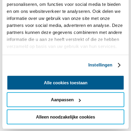
personaliseren, om functies voor social media te bieden
en om ons websiteverkeer te analyseren. Ook delen we
informatie over uw gebruik van onze site met onze
partners voor social media, adverteren en analyse. Deze
partners kunnen deze gegevens combineren met andere
informatie die u aan ze heeft verstrekt of die ze hebben
Reisaanbod 2026
verzameld op basis van uw gebruik van hun services.
Zin in vakantie? ✅
Informatie
zeilvakantie
bekeken? ✅
Accommodatie
bekeken? ✅
Instellingen
Dan is het nu tijd om te boeken! De reissom die je bij een reis ziet
staan, is jouw eigen bijdrage. De meerkosten voor de reis zijn voor
rekening van SailWise. Wil je daar meer over weten,
lees dan hier
Alle cookies toestaan
meer over je financiële bijdrage
.
Boek je voor een hele groep,
bekijk dan hier
Aanpassen
de groepsarrangementen
.
Alleen noodzakelijke cookies
Beperkingen