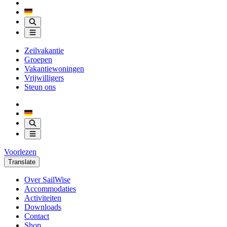
Zeilvakantie
Groepen
Vakantiewoningen
Vrijwilligers
Steun ons
Voorlezen
Translate
Over SailWise
Accommodaties
Activiteiten
Downloads
Contact
Shop