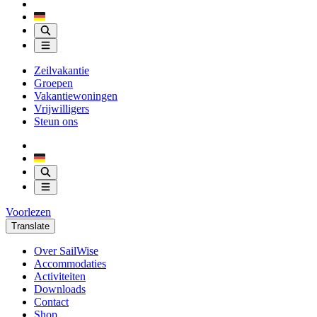
Zeilvakantie
Groepen
Vakantiewoningen
Vrijwilligers
Steun ons
Voorlezen
Translate
Over SailWise
Accommodaties
Activiteiten
Downloads
Contact
Shop