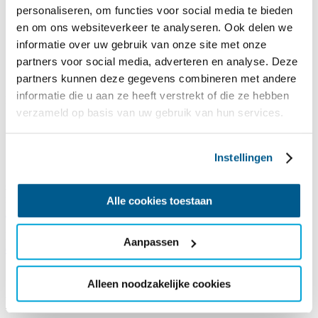
personaliseren, om functies voor social media te bieden
en om ons websiteverkeer te analyseren. Ook delen we
informatie over uw gebruik van onze site met onze
partners voor social media, adverteren en analyse. Deze
partners kunnen deze gegevens combineren met andere
informatie die u aan ze heeft verstrekt of die ze hebben
Reisaanbod 2026
verzameld op basis van uw gebruik van hun services.
Zin in vakantie? ✅
Informatie
zeilvakantie
bekeken? ✅
Accommodatie
bekeken? ✅
Instellingen
Dan is het nu tijd om te boeken! De reissom die je bij een reis ziet
staan, is jouw eigen bijdrage. De meerkosten voor de reis zijn voor
rekening van SailWise. Wil je daar meer over weten,
lees dan hier
Alle cookies toestaan
meer over je financiële bijdrage
.
Boek je voor een hele groep,
bekijk dan hier
Aanpassen
de groepsarrangementen
.
Alleen noodzakelijke cookies
Beperkingen