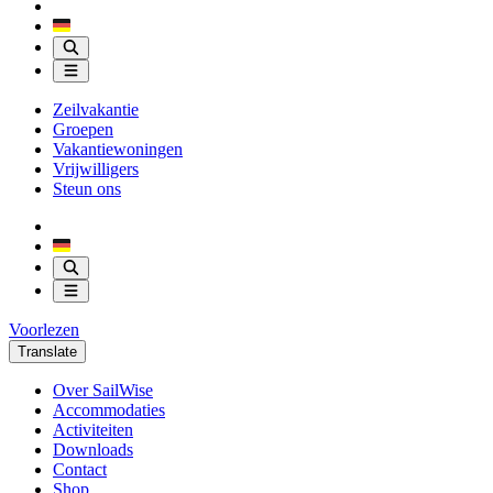
Zeilvakantie
Groepen
Vakantiewoningen
Vrijwilligers
Steun ons
Voorlezen
Translate
Over SailWise
Accommodaties
Activiteiten
Downloads
Contact
Shop