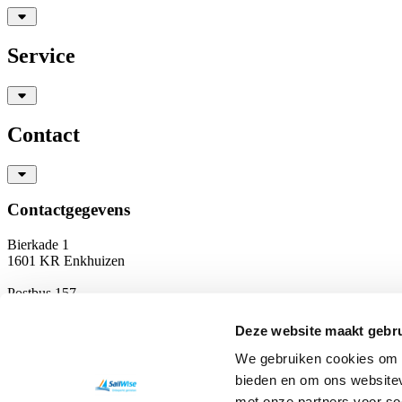
Service
Contact
Contactgegevens
Bierkade 1
1601 KR Enkhuizen
Postbus 157
1600 AD Enkhuizen
Deze website maakt gebru
T
0228 350 756
info@sailwise.nl
We gebruiken cookies om c
KvK: 41197804
bieden en om ons websitev
RSIN: 8042 17 488
met onze partners voor so