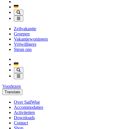
Zeilvakantie
Groepen
Vakantiewoningen
Vrijwilligers
Steun ons
Voorlezen
Translate
Over SailWise
Accommodaties
Activiteiten
Downloads
Contact
Shop