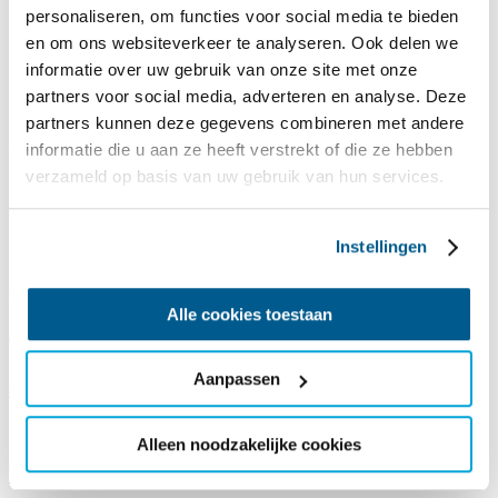
personaliseren, om functies voor social media te bieden
en om ons websiteverkeer te analyseren. Ook delen we
informatie over uw gebruik van onze site met onze
partners voor social media, adverteren en analyse. Deze
partners kunnen deze gegevens combineren met andere
informatie die u aan ze heeft verstrekt of die ze hebben
Reisaanbod 2026
verzameld op basis van uw gebruik van hun services.
Zin in vakantie? ✅
Informatie
zeilvakantie
bekeken? ✅
Accommodatie
bekeken? ✅
Instellingen
Dan is het nu tijd om te boeken! De reissom die je bij een reis ziet
staan, is jouw eigen bijdrage. De meerkosten voor de reis zijn voor
rekening van SailWise. Wil je daar meer over weten,
lees dan hier
Alle cookies toestaan
meer over je financiële bijdrage
.
Boek je voor een hele groep,
bekijk dan hier
Aanpassen
de groepsarrangementen
.
Alleen noodzakelijke cookies
Beperkingen