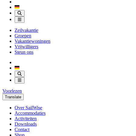
Zeilvakantie
Groepen
Vakantiewoningen
Vrijwilligers
Steun ons
Voorlezen
Translate
Over SailWise
Accommodaties
Activiteiten
Downloads
Contact
Shop