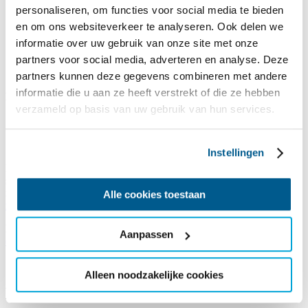
personaliseren, om functies voor social media te bieden
en om ons websiteverkeer te analyseren. Ook delen we
informatie over uw gebruik van onze site met onze
partners voor social media, adverteren en analyse. Deze
partners kunnen deze gegevens combineren met andere
informatie die u aan ze heeft verstrekt of die ze hebben
Reisaanbod 2026
verzameld op basis van uw gebruik van hun services.
Zin in vakantie? ✅
Informatie
zeilvakantie
bekeken? ✅
Accommodatie
bekeken? ✅
Instellingen
Dan is het nu tijd om te boeken! De reissom die je bij een reis ziet
staan, is jouw eigen bijdrage. De meerkosten voor de reis zijn voor
rekening van SailWise. Wil je daar meer over weten,
lees dan hier
Alle cookies toestaan
meer over je financiële bijdrage
.
Boek je voor een hele groep,
bekijk dan hier
Aanpassen
de groepsarrangementen
.
Alleen noodzakelijke cookies
Beperkingen