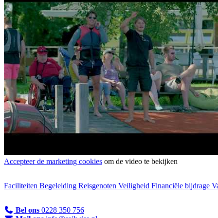
Accepteer de marketing cookies
om de video te bekijken
Faciliteiten
Begeleiding
Reisgenoten
Veiligheid
Financiële bijdrage
V
Bel ons
0228 350 756