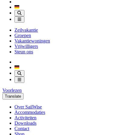
Zeilvakantie
Groepen
Vakantiewoningen
Vrijwilligers
Steun ons
Voorlezen
Translate
Over SailWise
Accommodaties
Activiteiten
Downloads
Contact
Shop