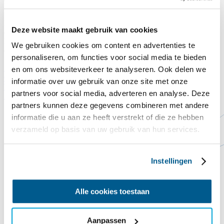
Legst du auch einen Dachziegel auf das Commandeurshuis?!
Nach Jahren, in denen es Wind und Wetter ausgesetzt war, lässt uns
Deze website maakt gebruik van cookies
das Dach des Kommandantenhauses buchstäblich im Stich. Das
Dach ist undicht, die derzeitigen Dachziegel sind abgenutzt und eine
We gebruiken cookies om content en advertenties te
ordentliche Dämmung fehlt noch gänzlich.
personaliseren, om functies voor social media te bieden
Spende hier
Schließen
en om ons websiteverkeer te analyseren. Ook delen we
Contact
Steun ons
informatie over uw gebruik van onze site met onze
Vorlesen
partners voor social media, adverteren en analyse. Deze
Startseite
Bootverhuur Manten
partners kunnen deze gegevens combineren met andere
informatie die u aan ze heeft verstrekt of die ze hebben
verzameld op basis van uw gebruik van hun services.
Instellingen
Alle cookies toestaan
Aanpassen