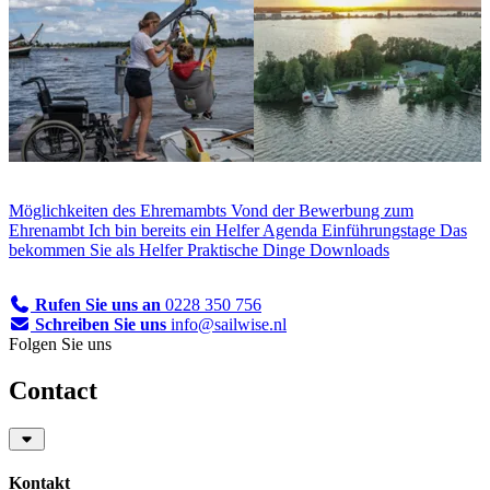
Möglichkeiten des Ehremambts
Vond der Bewerbung zum
Ehrenambt
Ich bin bereits ein Helfer
Agenda Einführungstage
Das
bekommen Sie als Helfer
Praktische Dinge
Downloads
Rufen Sie uns an
0228 350 756
Schreiben Sie uns
info@sailwise.nl
Folgen Sie uns
Contact
Kontakt