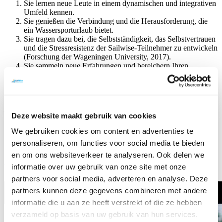
Sie lernen neue Leute in einem dynamischen und integrativen
Umfeld kennen.
Sie genießen die Verbindung und die Herausforderung, die
ein Wassersporturlaub bietet.
Sie tragen dazu bei, die Selbstständigkeit, das Selbstvertrauen
und die Stressresistenz der Sailwise-Teilnehmer zu entwickeln
(Forschung der Wageningen University, 2017).
Sie sammeln neue Erfahrungen und bereichern Ihren
Lebenslauf.
Und zu guter Letzt: Sie machen eine Menge Menschen mit
einem unvergesslichen Wassersporterlebnis glücklich!
Notiz: Niederländisch ist die Sprache für die individuellen Reisen
Deze website maakt gebruik van cookies
von SailWise.
We gebruiken cookies om content en advertenties te
personaliseren, om functies voor social media te bieden
en om ons websiteverkeer te analyseren. Ook delen we
Melden Sie sich als ehrenamtlicher Helfer
informatie over uw gebruik van onze site met onze
partners voor social media, adverteren en analyse. Deze
partners kunnen deze gegevens combineren met andere
informatie die u aan ze heeft verstrekt of die ze hebben
verzameld op basis van uw gebruik van hun services.