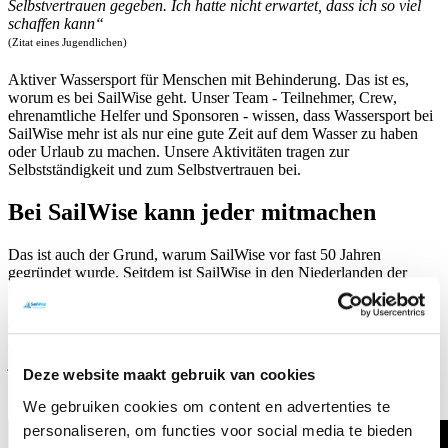
Selbstvertrauen gegeben. Ich hatte nicht erwartet, dass ich so viel
schaffen kann“
(Zitat eines Jugendlichen)
Aktiver Wassersport für Menschen mit Behinderung. Das ist es,
worum es bei SailWise geht. Unser Team - Teilnehmer, Crew,
ehrenamtliche Helfer und Sponsoren - wissen, dass Wassersport bei
SailWise mehr ist als nur eine gute Zeit auf dem Wasser zu haben
oder Urlaub zu machen. Unsere Aktivitäten tragen zur
Selbstständigkeit und zum Selbstvertrauen bei.
Bei SailWise kann jeder mitmachen
Das ist auch der Grund, warum SailWise vor fast 50 Jahren
gegründet wurde. Seitdem ist SailWise in den Niederlanden der
einzige Anbieter von mehrtägigen aktiven Wassersporturlauben für
Menschen mit einer Behinderung. Ob es sich nun um Menschen mit
einer Körper- oder Sinnesbehinderung, einer geistigen Behinderung
oder einer nicht angeborenen Hirnverletzung handelt: Bei uns kann
jeder mitmachen!
Deze website maakt gebruik van cookies
We gebruiken cookies om content en advertenties te
personaliseren, om functies voor social media te bieden