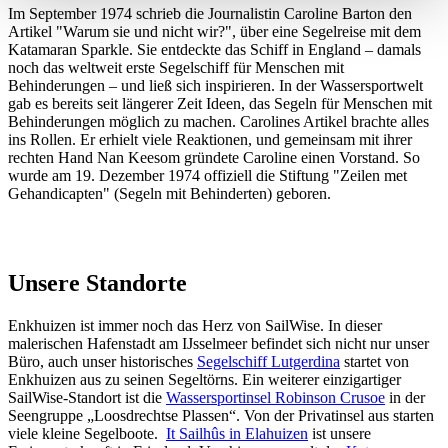
Im September 1974 schrieb die Journalistin Caroline Barton den
Artikel "Warum sie und nicht wir?", über eine Segelreise mit dem
Katamaran Sparkle. Sie entdeckte das Schiff in England – damals
noch das weltweit erste Segelschiff für Menschen mit
Behinderungen – und ließ sich inspirieren. In der Wassersportwelt
gab es bereits seit längerer Zeit Ideen, das Segeln für Menschen mit
Behinderungen möglich zu machen. Carolines Artikel brachte alles
ins Rollen. Er erhielt viele Reaktionen, und gemeinsam mit ihrer
rechten Hand Nan Keesom gründete Caroline einen Vorstand. So
wurde am 19. Dezember 1974 offiziell die Stiftung "Zeilen met
Gehandicapten" (Segeln mit Behinderten) geboren.
Unsere Standorte
Enkhuizen ist immer noch das Herz von SailWise. In dieser
malerischen Hafenstadt am IJsselmeer befindet sich nicht nur unser
Büro, auch unser historisches
Segelschiff Lutgerdina
startet von
Enkhuizen aus zu seinen Segeltörns. Ein weiterer einzigartiger
SailWise-Standort ist die
Wassersportinsel Robinson Crusoe
in der
Seengruppe „Loosdrechtse Plassen“. Von der Privatinsel aus starten
viele kleine Segelboote.
It Sailhûs in Elahuizen
ist unsere