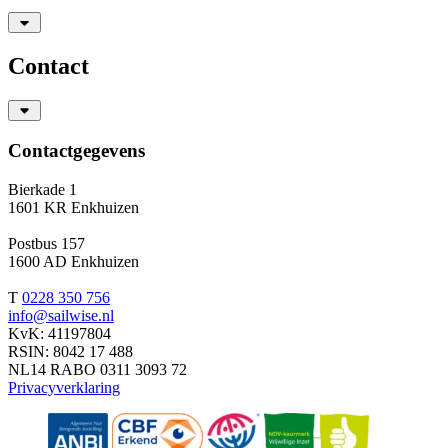
Contact
Contactgegevens
Bierkade 1
1601 KR Enkhuizen
Postbus 157
1600 AD Enkhuizen
T
0228 350 756
info@sailwise.nl
KvK: 41197804
RSIN: 8042 17 488
NL14 RABO 0311 3093 72
Privacyverklaring