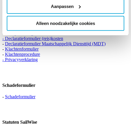
-
Beleid verpleegkundige handelingen vrijwilligers
Aanpassen
-
Beleid overdraagbare ziekten en multiresistente bacteriën
-
Beleid medicatie
-
Brief voor werkgevers
-
Menukaart hulpmiddelen Robinson Crusoe
Alleen noodzakelijke cookies
-
Gedragsreglement
-
Meldpunt Integriteit
-
Declaratieformulier (reis)kosten
-
Declaratieformulier Maatschappelijk Diensttijd (MDT)
-
Klachtenformulier
-
Klachtenprocedure
-
Privacyverklaring
Schadeformulier
-
Schadeformulier
Statuten SailWise