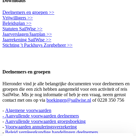
Downloads
Deelnemers en groepen >>
Vrijwilligers >>
Beleidsplan >>
Statuten SailWise >>
Jaarverslagen/Jaarplan >>
Jaarrekening SailWise >>
Stichting 't Packhuys Zorgbeheer >>
Deelnemers en groepen
Hieronder vind je alle belangrijke documenten voor deelnemers en
groepen die een zich hebben aangemeld voor een activiteit of reis
SailWise. Mis je nog informatie of heb je een vraag, neem gerust
contact met ons op via
boekingen@sailwise.nl
of 0228 350 756
-
Algemene voorwaarden
-
Aanvullende voorwaarden deelnemers
-
Aanvullende voorwaarden groepsboeking
-
Voorwaarden annuleringsverzekering
-
Beleid verpleegkundige handelingen deelnemers