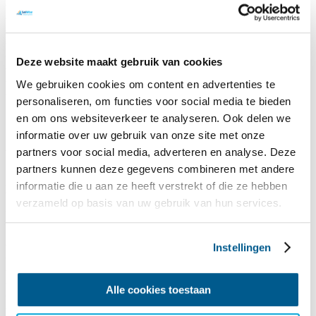
-
Beleid overdraagbare ziekten en multiresistente bacteriën
-
Beleid medicatie
-
Beleid niet reanimeren
-
Gedragsreglement
-
Meldpunt Integriteit
Deze website maakt gebruik van cookies
-
Klachtenprocedure
-
Klachtenformulier
We gebruiken cookies om content en advertenties te
-
Privacyverklaring
personaliseren, om functies voor social media te bieden
en om ons websiteverkeer te analyseren. Ook delen we
informatie over uw gebruik van onze site met onze
partners voor social media, adverteren en analyse. Deze
Vrijwilligers
partners kunnen deze gegevens combineren met andere
Hieronder vind je alle belangrijke documenten voor vrijwilligers
informatie die u aan ze heeft verstrekt of die ze hebben
van SailWise. Mis je nog informatie of heb je een vraag, neem
verzameld op basis van uw gebruik van hun services.
gerust contact met ons op via
boekingen@sailwise.nl
of 0228 350
756
-
Algemene voorwaarden
Instellingen
-
Vrijwilligersbeleid
-
Aanvullende voorwaarden vrijwilligers
-
Handleiding (nieuwe) vrijwilligers
Alle cookies toestaan
-
Handleiding zeilen voor vrijwilligers
-
Handleiding kanoën voor vrijwilligers