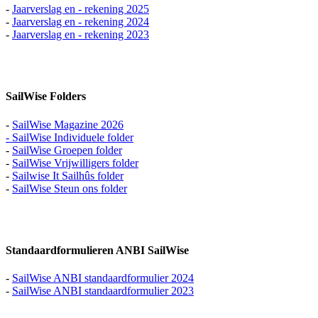
-
Jaarverslag en - rekening 2025
-
Jaar
verslag en - rekening 2024
-
Jaarverslag en - rekening 2023
SailWise Folders
-
SailWise Magazine 2026
-
SailWise Individuele folder
-
SailWise Groepen folder
-
SailWise Vrijwilligers folder
-
Sailwise It Sailhûs folder
-
SailWise Steun ons folder
Standaardformulieren ANBI SailWise
-
SailWise ANBI standaardformulier 2024
-
SailWise ANBI standaardformulier 2023