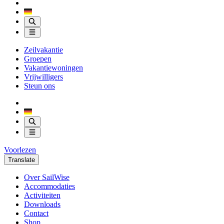
Zeilvakantie
Groepen
Vakantiewoningen
Vrijwilligers
Steun ons
Voorlezen
Translate
Over SailWise
Accommodaties
Activiteiten
Downloads
Contact
Shop