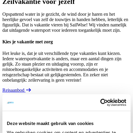
Zeilvakantie voor jezelf
Opspattend water in je gezicht, de wind door je haren en het
heerlijke gevoel van zelf de touwtjes in handen hebben, letterlijk en
figuurlijk. Dat is vakantie vieren bij SailWise! Wij vinden namelijk
dat uitdagende watersport voor iedereen toegankelijk moet zijn.
Kies je vakantie met zorg
Het leuke is, dat je uit verschillende type vakanties kunt kiezen.
Iedere watersportvakantie is anders, maar een aantal dingen zijn
gelijk. Zo staan plezier en uitdaging voorop, zijn er
rolstoeltoegankelijke activiteiten en accommodaties en je
reisgezelschap bestaat uit gelijkgestemden. En zeker niet
onbelangrijk: zeilervaring is geen vereiste!
Reisaanbod
Vakantie voor mensen met een beperking
Deze website maakt gebruik van cookies
Bij SailWise kan je varen op grote en kleine boten, met of zonder
zeil. Je kan volop watersporten vanaf
watersporteiland Robinson
We gebruiken cookies om content en advertenties te