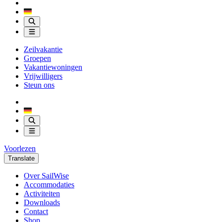
Zeilvakantie
Groepen
Vakantiewoningen
Vrijwilligers
Steun ons
Voorlezen
Translate
Over SailWise
Accommodaties
Activiteiten
Downloads
Contact
Shop