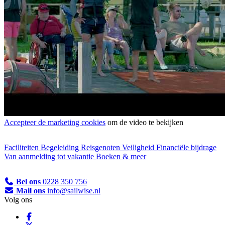
Accepteer de marketing cookies
om de video te bekijken
Faciliteiten
Begeleiding
Reisgenoten
Veiligheid
Financiële bijdrage
Van aanmelding tot vakantie
Boeken & meer
Bel ons
0228 350 756
Mail ons
info@sailwise.nl
Volg ons