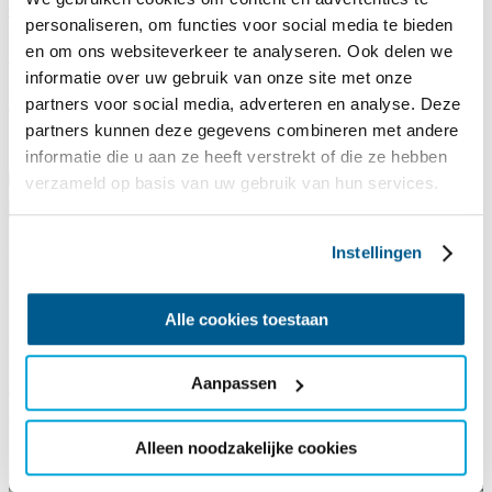
Crusoe
in de Loosdrechtse Plassen, met de
catamaran Beatrix
de
personaliseren, om functies voor social media te bieden
Friese meren ontdekken vanuit
watersportcentrum It Sailhûs
in
Friesland of door Nederland zwerven met
zeilklipper Lutgerdina
.
en om ons websiteverkeer te analyseren. Ook delen we
Wij bieden op onze locaties reizen aan met verschillende
informatie over uw gebruik van onze site met onze
groepsgroottes en (groeps)activiteiten. Kortom: er is veel mogelijk
partners voor social media, adverteren en analyse. Deze
en de keuze is aan jou!
partners kunnen deze gegevens combineren met andere
informatie die u aan ze heeft verstrekt of die ze hebben
verzameld op basis van uw gebruik van hun services.
Instellingen
Alle cookies toestaan
Aanpassen
Alleen noodzakelijke cookies