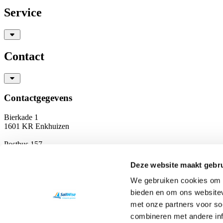
Service
Contact
Contactgegevens
Bierkade 1
1601 KR Enkhuizen
Postbus 157
1600 AD Enkhuizen
Deze website maakt gebru
T
0228 350 756
info@sailwise.nl
We gebruiken cookies om c
KvK: 41197804
bieden en om ons websitev
RSIN: 8042 17 488
met onze partners voor so
NL14 RABO 0311 3093 72
Privacyverklaring
combineren met andere inf