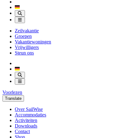
Zeilvakantie
Groepen
Vakantiewoningen
Vrijwilligers
Steun ons
Voorlezen
Translate
Over SailWise
Accommodaties
Activiteiten
Downloads
Contact
Shop