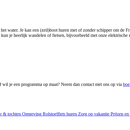
het water. Je kan een (zeil)boot huren met of zonder schipper om de Frie
un je heerlijk wandelen of fietsen, bijvoorbeeld met onze elektrische r
s? Of wil je een programma op maat? Neem dan contact met ons op via
boe
r & tochten
Omgeving
Rolstoelfiets huren
Zorg op vakantie
Prijzen en