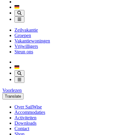
Zeilvakantie
Groepen
Vakantiewoningen
Vrijwilligers
Steun ons
Voorlezen
Translate
Over SailWise
Accommodaties
Activiteiten
Downloads
Contact
Shop