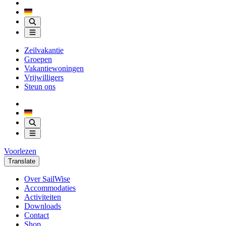
Zeilvakantie
Groepen
Vakantiewoningen
Vrijwilligers
Steun ons
Voorlezen
Translate
Over SailWise
Accommodaties
Activiteiten
Downloads
Contact
Shop