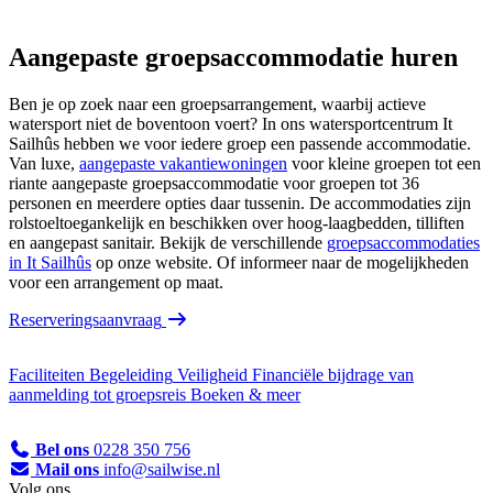
Aangepaste groepsaccommodatie huren
Ben je op zoek naar een groepsarrangement, waarbij actieve
watersport niet de boventoon voert? In ons watersportcentrum It
Sailhûs hebben we voor iedere groep een passende accommodatie.
Van luxe,
aangepaste vakantiewoningen
voor kleine groepen tot een
riante aangepaste groepsaccommodatie voor groepen tot 36
personen en meerdere opties daar tussenin. De accommodaties zijn
rolstoeltoegankelijk en beschikken over hoog-laagbedden, tilliften
en aangepast sanitair. Bekijk de verschillende
groepsaccommodaties
in It Sailhûs
op onze website. Of informeer naar de mogelijkheden
voor een arrangement op maat.
Reserveringsaanvraag
Faciliteiten
Begeleiding
Veiligheid
Financiële bijdrage
van
aanmelding tot groepsreis
Boeken & meer
Bel ons
0228 350 756
Mail ons
info@sailwise.nl
Volg ons