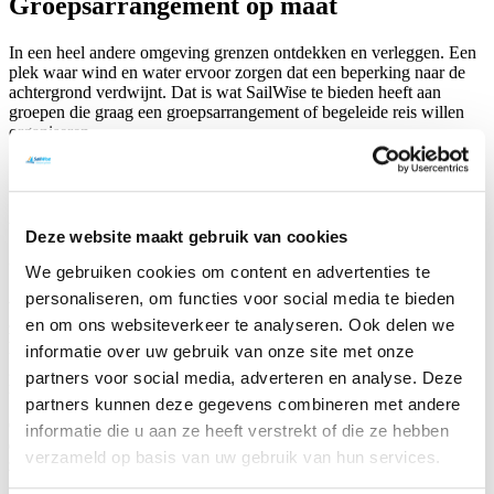
Groepsarrangement op maat
In een heel andere omgeving grenzen ontdekken en verleggen. Een
plek waar wind en water ervoor zorgen dat een beperking naar de
achtergrond verdwijnt. Dat is wat SailWise te bieden heeft aan
groepen die graag een groepsarrangement of begeleide reis willen
organiseren.
Uitdagende activiteiten voor mensen met
Deze website maakt gebruik van cookies
een beperking
We gebruiken cookies om content en advertenties te
personaliseren, om functies voor social media te bieden
Watersport brengt mensen in beweging en stimuleert het gevoel van
en om ons websiteverkeer te analyseren. Ook delen we
zelfredzaamheid, zelfvertrouwen en het (opnieuw) leren kennen van
het eigen lichaam. Daarom is een groepsreis bij SailWise een
informatie over uw gebruik van onze site met onze
geweldige activiteit voor bijvoorbeeld een mytylschool,
partners voor social media, adverteren en analyse. Deze
revalidatiecentrum, woongroep of school voor speciaal onderwijs.
partners kunnen deze gegevens combineren met andere
Onze rolstoeltoegankelijke activiteiten en accommodaties zorgen
informatie die u aan ze heeft verstrekt of die ze hebben
ervoor dat mensen met een handicap, beperking of chronische ziekte
verzameld op basis van uw gebruik van hun services.
zelf de regie houden om onbeperkt te genieten!