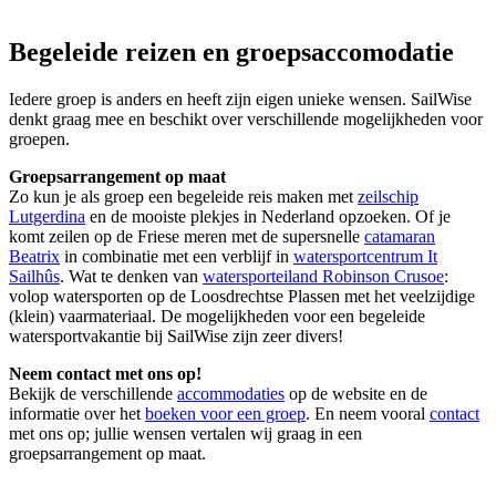
Begeleide reizen en groepsaccomodatie
Iedere groep is anders en heeft zijn eigen unieke wensen. SailWise
denkt graag mee en beschikt over verschillende mogelijkheden voor
groepen.
Groepsarrangement op maat
Zo kun je als groep een begeleide reis maken met
zeilschip
Lutgerdina
en de mooiste plekjes in Nederland opzoeken. Of je
komt zeilen op de Friese meren met de supersnelle
catamaran
Beatrix
in combinatie met een verblijf in
watersportcentrum It
Sailhûs
. Wat te denken van
watersporteiland Robinson Crusoe
:
volop watersporten op de Loosdrechtse Plassen met het veelzijdige
(klein) vaarmateriaal. De mogelijkheden voor een begeleide
watersportvakantie bij SailWise zijn zeer divers!
Neem contact met ons op!
Bekijk de verschillende
accommodaties
op de website en de
informatie over het
boeken voor een groep
. En neem vooral
contact
met ons op; jullie wensen vertalen wij graag in een
groepsarrangement op maat.