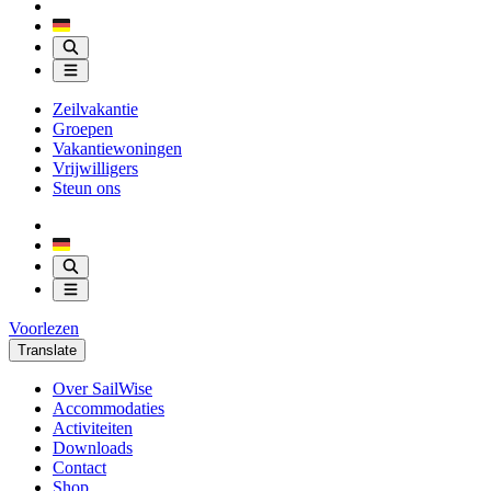
Zeilvakantie
Groepen
Vakantiewoningen
Vrijwilligers
Steun ons
Voorlezen
Translate
Over SailWise
Accommodaties
Activiteiten
Downloads
Contact
Shop