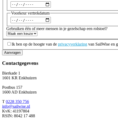
Datum
Voorkeur vertrekdatum
Datum
Gebruiken één of meer mensen in je gezelschap een rolstoel?
AVG
*
Ik ben op de hoogte van de
privacyverklaring
van SailWise en 
Aanvragen
Contactgegevens
Bierkade 1
1601 KR Enkhuizen
Postbus 157
1600 AD Enkhuizen
T
0228 350 756
info@sailwise.nl
KvK: 41197804
RSIN: 8042 17 488