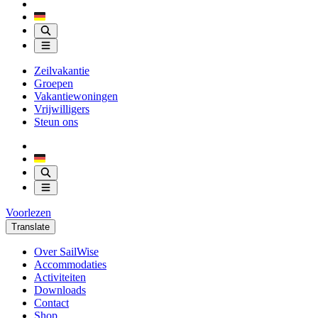
Zeilvakantie
Groepen
Vakantiewoningen
Vrijwilligers
Steun ons
Voorlezen
Translate
Over SailWise
Accommodaties
Activiteiten
Downloads
Contact
Shop