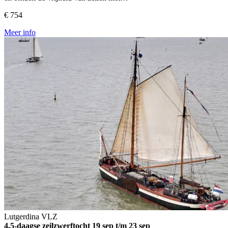
€ 754
Meer info
Lutgerdina
VLZ
4,5-daagse zeilzwerftocht
19 sep t/m 23 sep