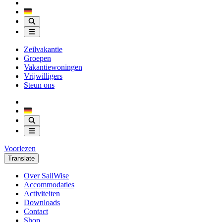
Zeilvakantie
Groepen
Vakantiewoningen
Vrijwilligers
Steun ons
Voorlezen
Translate
Over SailWise
Accommodaties
Activiteiten
Downloads
Contact
Shop