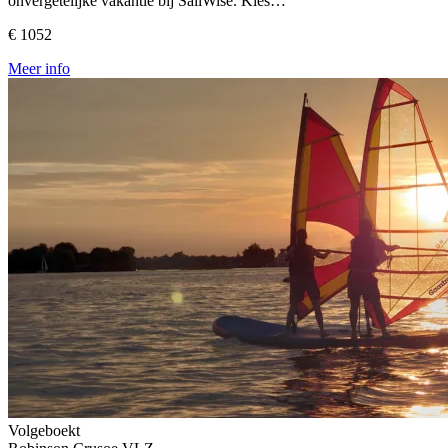
onvergetelijke vakantie bij SailWise. Kies…
€ 1052
Meer info
Volgeboekt