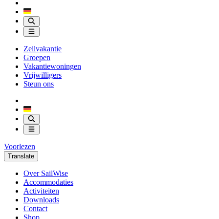
Zeilvakantie
Groepen
Vakantiewoningen
Vrijwilligers
Steun ons
Voorlezen
Translate
Over SailWise
Accommodaties
Activiteiten
Downloads
Contact
Shop