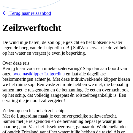
Terug naar reisaanbod
Zeilzwerftocht
De wind in je haren, de zon op je gezicht en het klotsende water
tegen de boeg van de Lutgerdina. Bij SailWise ervaar je de vrijheid
op het water en vergeet je even je beperking.
Over deze reis
Ben jij klaar voor een unieke zeilervaring? Stap dan aan boord van
onze
tweemastklipper Lutgerdina
en laat alle dagelijkse
beslommeringen achter je. Met deze indrukwekkende klipper kiezen
we het ruime sop. Een vaste zeilroute hebben we niet, die bepaal jij
samen met je reisgenoten en de bemanning. Je eet en overnacht ook
op het schip, dat volledig aangepast én rolstoeltoegankelijk is. Een
ervaring die je nooit zal vergeten!
Zeilen op een historisch zeilschip
Met de Lutgerdina maak je een onvergetelijke zeilzwerftocht.
Samen met je reisgenoten en de bemanning bepaal je waar jullie
naartoe gaan. Vaar het IJsselmeer over, ga naar de Waddeneilanden
of ontdek Friesland vanaf het water: jullie hebben de regie! Als er