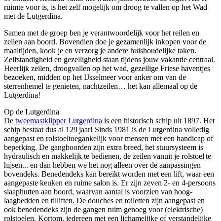
ruimte voor is, is het zelf mogelijk om droog te vallen op het Wad
met de Lutgerdina.
Samen met de groep ben je verantwoordelijk voor het reilen en
zeilen aan boord. Bovendien doe je gezamenlijk inkopen voor de
maaltijden, kook je en verzorg je andere huishoudelijke taken.
Zelfstandigheid en gezelligheid staan tijdens jouw vakantie centraal.
Heerlijk zeilen, droogvallen op het wad, gezellige Friese haventjes
bezoeken, midden op het IJsselmeer voor anker om van de
sterrenhemel te genieten, nachtzeilen… het kan allemaal op de
Lutgerdina!
Op de Lutgerdina
De
tweemastklipper Lutgerdina
is een historisch schip uit 1897. Het
schip bestaat dus al 129 jaar! Sinds 1981 is de Lutgerdina volledig
aangepast en rolstoeltoegankelijk voor mensen met een handicap of
beperking. De gangboorden zijn extra breed, het stuursysteem is
hydraulisch en makkelijk te bedienen, de zeilen vanuit je rolstoel te
hijsen... en dan hebben we het nog alleen over de aanpassingen
bovendeks. Benedendeks kan bereikt worden met een lift, waar een
aangepaste keuken en ruime salon is. Er zijn zeven 2- en 4-persoons
slaaphutten aan boord, waarvan aantal is voorzien van hoog-
laagbedden en tilliften. De douches en toiletten zijn aangepast en
ook benedendeks zijn de gangen ruim genoeg voor (elektrische)
rolstoelen. Kortom, iedereen met een lichamelijke of verstandelijke