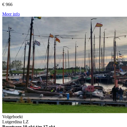
€ 966
Meer info
Volgeboekt
Lutgerdina
LZ
Beurtveer
10 okt t/m 17 okt