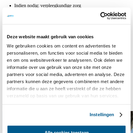
Indien nodig: verpleegkundige zorg
Brandstof- en vaarkosten
Eindschoonmaak
Kom jij zeilen op dit bijzondere schip?
Deze website maakt gebruik van cookies
Schrijf je dan snel in!
We gebruiken cookies om content en advertenties te
Reis informatie
personaliseren, om functies voor social media te bieden
Prijs
€ 1057
en om ons websiteverkeer te analyseren. Ook delen we
Code
B260905A
informatie over uw gebruik van onze site met onze
Groep
Lichamelijke en/of zintuiglijke beperking (LZ)
partners voor social media, adverteren en analyse. Deze
Periode
05 - 11 sep 2026
partners kunnen deze gegevens combineren met andere
Locatie
Lutgerdina
informatie die u aan ze heeft verstrekt of die ze hebben
Deelnemers
13
verzameld op basis van uw gebruik van hun services.
Aant. dagen
7
Mogelijke alternatieven: Lichamelijke en/of zintuiglijke
beperking (LZ), Lutgerdina
Instellingen
Alle cookies toestaan