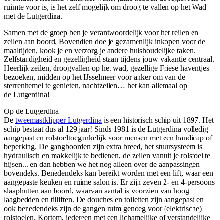
ruimte voor is, is het zelf mogelijk om droog te vallen op het Wad
met de Lutgerdina.
Samen met de groep ben je verantwoordelijk voor het reilen en
zeilen aan boord. Bovendien doe je gezamenlijk inkopen voor de
maaltijden, kook je en verzorg je andere huishoudelijke taken.
Zelfstandigheid en gezelligheid staan tijdens jouw vakantie centraal.
Heerlijk zeilen, droogvallen op het wad, gezellige Friese haventjes
bezoeken, midden op het IJsselmeer voor anker om van de
sterrenhemel te genieten, nachtzeilen… het kan allemaal op
de Lutgerdina!
Op de Lutgerdina
De
tweemastklipper Lutgerdina
is een historisch schip uit 1897. Het
schip bestaat dus al 129 jaar! Sinds 1981 is de Lutgerdina volledig
aangepast en rolstoeltoegankelijk voor mensen met een handicap of
beperking. De gangboorden zijn extra breed, het stuursysteem is
hydraulisch en makkelijk te bedienen, de zeilen vanuit je rolstoel te
hijsen... en dan hebben we het nog alleen over de aanpassingen
bovendeks. Benedendeks kan bereikt worden met een lift, waar een
aangepaste keuken en ruime salon is. Er zijn zeven 2- en 4-persoons
slaaphutten aan boord, waarvan aantal is voorzien van hoog-
laagbedden en tilliften. De douches en toiletten zijn aangepast en
ook benedendeks zijn de gangen ruim genoeg voor (elektrische)
rolstoelen. Kortom, iedereen met een lichamelijke of verstandelijke