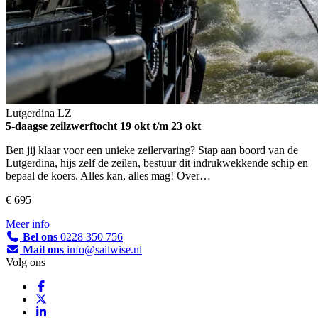
Lutgerdina
LZ
5-daagse zeilzwerftocht
19 okt t/m 23 okt
Ben jij klaar voor een unieke zeilervaring? Stap aan boord van de
Lutgerdina, hijs zelf de zeilen, bestuur dit indrukwekkende schip en
bepaal de koers. Alles kan, alles mag! Over…
€ 695
Meer info
Bel ons
0228 350 756
Mail ons
info@sailwise.nl
Volg ons