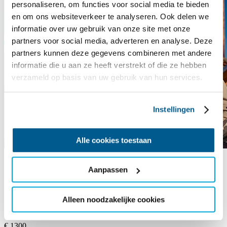
personaliseren, om functies voor social media te bieden
en om ons websiteverkeer te analyseren. Ook delen we
informatie over uw gebruik van onze site met onze
partners voor social media, adverteren en analyse. Deze
partners kunnen deze gegevens combineren met andere
informatie die u aan ze heeft verstrekt of die ze hebben
verzameld op basis van uw gebruik van hun services.
Instellingen
Alle cookies toestaan
Volgeboekt
Lutgerdina
LZ
Aanpassen
Zeilzwerftocht
08 aug t/m 14 aug
De wind in je haren, de zon op je gezicht en het klotsende water
Alleen noodzakelijke cookies
tegen de boeg van de Lutgerdina. Bij SailWise ervaar je de vrijheid
op het water en vergeet je even je…
€ 1300