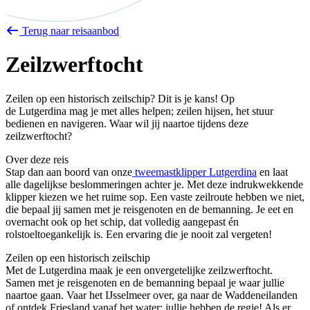
Terug naar reisaanbod
Zeilzwerftocht
Zeilen op een historisch zeilschip? Dit is je kans! Op
de Lutgerdina mag je met alles helpen; zeilen hijsen, het stuur
bedienen en navigeren. Waar wil jij naartoe tijdens deze
zeilzwerftocht?
Over deze reis
Stap dan aan boord van onze
tweemastklipper Lutgerdina
en laat
alle dagelijkse beslommeringen achter je. Met deze indrukwekkende
klipper kiezen we het ruime sop. Een vaste zeilroute hebben we niet,
die bepaal jij samen met je reisgenoten en de bemanning. Je eet en
overnacht ook op het schip, dat volledig aangepast én
rolstoeltoegankelijk is. Een ervaring die je nooit zal vergeten!
Zeilen op een historisch zeilschip
Met de Lutgerdina maak je een onvergetelijke zeilzwerftocht.
Samen met je reisgenoten en de bemanning bepaal je waar jullie
naartoe gaan. Vaar het IJsselmeer over, ga naar de Waddeneilanden
of ontdek Friesland vanaf het water: jullie hebben de regie! Als er