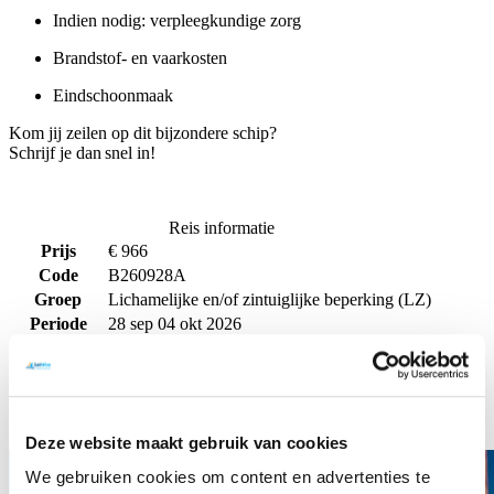
Indien nodig: verpleegkundige zorg
Brandstof- en vaarkosten
Eindschoonmaak
Kom jij zeilen op dit bijzondere schip?
Schrijf je dan snel in!
Reis informatie
Prijs
€ 966
Code
B260928A
Groep
Lichamelijke en/of zintuiglijke beperking (LZ)
Periode
28 sep 04 okt 2026
Locatie
Lutgerdina
Deelnemers
13
Aant. dagen
7
Mogelijke alternatieven: Lichamelijke en/of zintuiglijke
beperking (LZ), Lutgerdina
Deze website maakt gebruik van cookies
We gebruiken cookies om content en advertenties te