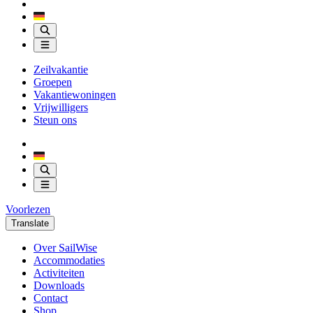
Zeilvakantie
Groepen
Vakantiewoningen
Vrijwilligers
Steun ons
Voorlezen
Translate
Over SailWise
Accommodaties
Activiteiten
Downloads
Contact
Shop