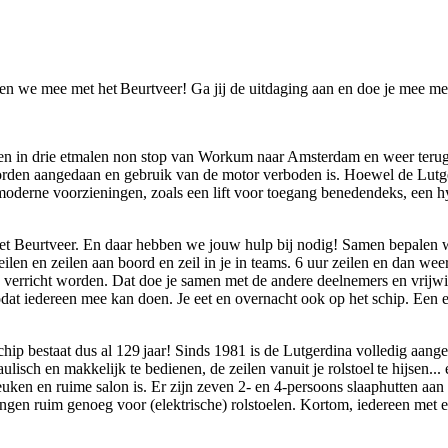
en we mee met het Beurtveer! Ga jij de uitdaging aan en doe je mee me
len in drie etmalen non stop van Workum naar Amsterdam en weer terug, 
worden aangedaan en gebruik van de motor verboden is. Hoewel de Lutgerd
t moderne voorzieningen, zoals een lift voor toegang benedendeks, een 
et Beurtveer. En daar hebben we jouw hulp bij nodig! Samen bepalen w
ilen en zeilen aan boord en zeil in je in teams. 6 uur zeilen en dan wee
verricht worden. Dat doe je samen met de andere deelnemers en vrijwill
dat iedereen mee kan doen. Je eet en overnacht ook op het schip. Een er
schip bestaat dus al 129 jaar! Sinds 1981 is de Lutgerdina volledig aan
ulisch en makkelijk te bedienen, de zeilen vanuit je rolstoel te hijsen
ken en ruime salon is. Er zijn zeven 2- en 4-persoons slaaphutten aan 
ngen ruim genoeg voor (elektrische) rolstoelen. Kortom, iedereen met e