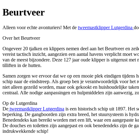
Beurtveer
Alleen voor echte avonturiers! Met de
tweemastklipper Lutgerdina
do
Over het Beurtveer
Ongeveer 20 tjalken en klippers nemen deel aan het Beurtveer en zei
vereist tactisch inzicht, aangezien een aantal havens verplicht moet 
van de meest bijzondere. Deze 127 jaar oude klipper is uitgerust me
tilliften in de hutten.
Samen zorgen we ervoor dat we op een mooie plek eindigen tijdens h
schip naar de eindstreep. Als groep ben je verantwoordelijk voor het re
niet alleen gezeild worden, maar ook gekookt en huishoudelijke taken 
centraal. Alle nodige aanpassingen en hulpmiddelen zijn aanwezig, zo
Op de Lutgerdina
De
tweemastklipper Lutgerdina
is een historisch schip uit 1897. Het 
beperking. De gangboorden zijn extra breed, het stuursysteem is hydra
Benedendeks kan bereikt worden met een lift, waar een aangepaste keu
De douches en toiletten zijn aangepast en ook benedendeks zijn de ga
indrukwekkende schip!