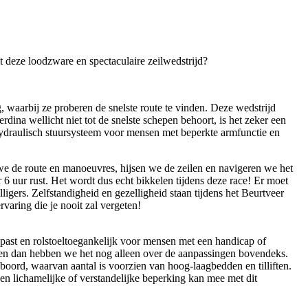
t deze loodzware en spectaculaire zeilwedstrijd?
waarbij ze proberen de snelste route te vinden. Deze wedstrijd
ina wellicht niet tot de snelste schepen behoort, is het zeker een
hydraulisch stuursysteem voor mensen met beperkte armfunctie en
e de route en manoeuvres, hijsen we de zeilen en navigeren we het
r 6 uur rust. Het wordt dus echt bikkelen tijdens deze race! Er moet
igers. Zelfstandigheid en gezelligheid staan tijdens het Beurtveer
varing die je nooit zal vergeten!
gepast en rolstoeltoegankelijk voor mensen met een handicap of
... en dan hebben we het nog alleen over de aanpassingen bovendeks.
boord, waarvan aantal is voorzien van hoog-laagbedden en tilliften.
en lichamelijke of verstandelijke beperking kan mee met dit