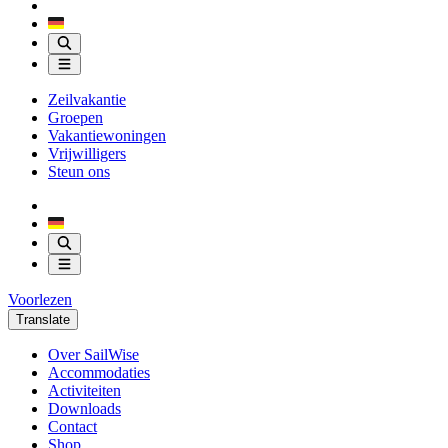
Zeilvakantie
Groepen
Vakantiewoningen
Vrijwilligers
Steun ons
Voorlezen
Translate
Over SailWise
Accommodaties
Activiteiten
Downloads
Contact
Shop