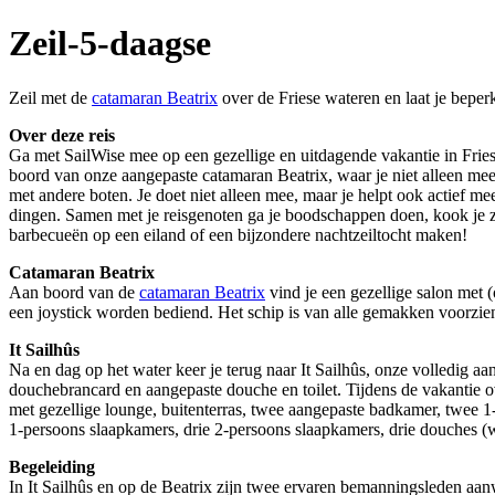
Zeil-5-daagse
Zeil met de
catamaran Beatrix
over de Friese wateren en laat je beperk
Over deze reis
Ga met SailWise mee op een gezellige en uitdagende vakantie in Fri
boord van onze aangepaste catamaran Beatrix, waar je niet alleen me
met andere boten. Je doet niet alleen mee, maar je helpt ook actief mee 
dingen. Samen met je reisgenoten ga je boodschappen doen, kook je ze
barbecueën op een eiland of een bijzondere nachtzeiltocht maken!
Catamaran Beatrix
Aan boord van de
catamaran Beatrix
vind je een gezellige salon met 
een joystick worden bediend. Het schip is van alle gemakken voorzien,
It Sailhûs
Na en dag op het water keer je terug naar It Sailhûs, onze volledig aan
douchebrancard en aangepaste douche en toilet. Tijdens de vakantie o
met gezellige lounge, buitenterras, twee aangepaste badkamer, twee 1
1-persoons slaapkamers, drie 2-persoons slaapkamers, drie douches (
Begeleiding
In It Sailhûs en op de Beatrix zijn twee ervaren bemanningsleden aanw