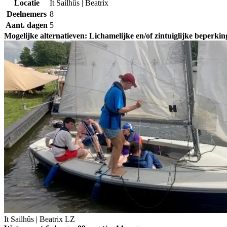
Locatie
It Sailhûs | Beatrix
Deelnemers
8
Aant. dagen
5
Mogelijke alternatieven: Lichamelijke en/of zintuiglijke beperking
It Sailhûs | Beatrix
LZ