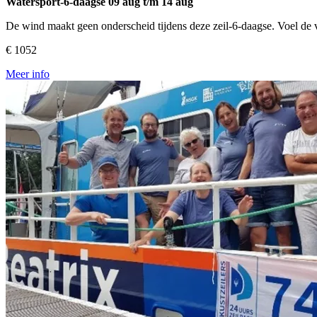
Watersport-6-daagse
09 aug t/m 14 aug
De wind maakt geen onderscheid tijdens deze zeil-6-daagse. Voel de v
€ 1052
Meer info