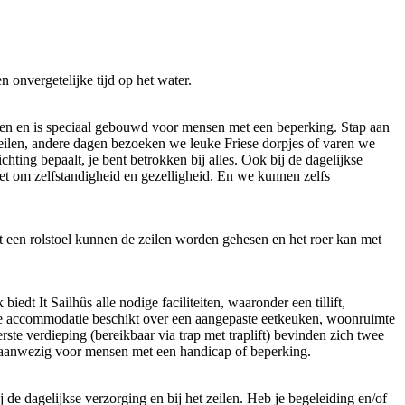
n onvergetelijke tijd op het water.
izen en is speciaal gebouwd voor mensen met een beperking. Stap aan
eilen, andere dagen bezoeken we leuke Friese dorpjes of varen we
chting bepaalt, je bent betrokken bij alles. Ook bij de dagelijkse
het om zelfstandigheid en gezelligheid. En we kunnen zelfs
 een rolstoel kunnen de zeilen worden gehesen en het roer kan met
dt It Sailhûs alle nodige faciliteiten, waaronder een tillift,
e accommodatie beschikt over een aangepaste eetkeuken, woonruimte
te verdieping (bereikbaar via trap met traplift) bevinden zich twee
jn aanwezig voor mensen met een handicap of beperking.
de dagelijkse verzorging en bij het zeilen. Heb je begeleiding en/of