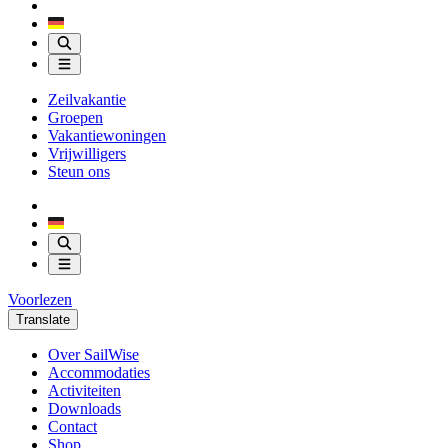
Zeilvakantie
Groepen
Vakantiewoningen
Vrijwilligers
Steun ons
Voorlezen
Translate
Over SailWise
Accommodaties
Activiteiten
Downloads
Contact
Shop