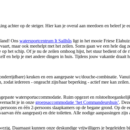
ing achter op de steiger. Hier kan je overal aan meedoen en beleef je ee
esland! Ons
watersportcentrum It Sailhûs
ligt in het mooie Friese Elahu
evaart, maar ook meehelpt met het zeilen. Soms gaan we een hele dag z
op het schip. Of je nu de zeilen omhoog hijst, het stuur bedient of de ri
lf en help je met andere dingen in huis. Tijdens jouw vakantie draait 
(onderrijdbare) keuken en een aangepaste wc/douche-combinatie. Vanuit
 zodat iedereen - ongeacht zijn/haar beperking - actief mee kan zeilen.
gepaste watersportaccommodatie. Ruim opgezet en rolstoeltoegankelijk bie
vernacht je in onze
groepsaccommodatie ‘het Commandeurshuis’
. Dez
-persoons en één 2-persoons slaapkamers op de begane grond. Op de eers
waarvan één aangepast) en drie toiletten. Alle nodige aanpassingen zi
ezig. Daarnaast kunnen onze deskundige vrijwilligers je begeleiden bij 