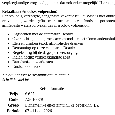
verpleegkundige zorg nodig, dan is dat ook zeker mogelijk! Hier zijn
Betaalbaar én o.b.v. volpension!
Een volledig verzorgde, aangepaste vakantie bij SailWise is niet du
zeilvakantie, worden gefinancierd met behulp van fondsen, sponsoren 
aangepaste watersportvakanties zijn o.b.v. volpension:
Dagtochten met de catamaran Beatrix
Overnachting in de groepsaccommodatie 'het Commandeurshui
Eten en drinken (excl. alcoholische dranken)
Bemanning op onze catamaran Beatrix
Begeleiding bij de dagelijkse verzorging
Indien nodig: verpleegkundige zorg
Brandstof- en vaarkosten
Eindschoonmaak
Zin om het Friese avontuur aan te gaan?
Schrijf je snel in!
Reis informatie
Prijs
€ 627
Code
A261007B
Groep
Lichamelijke en/of zintuiglijke beperking (LZ)
Periode
07 - 11 okt 2026