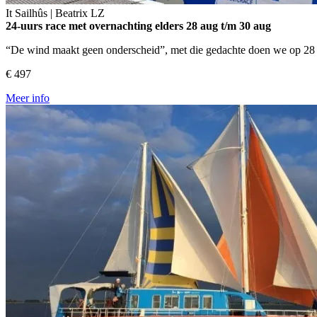
It Sailhûs | Beatrix
LZ
24-uurs race met overnachting elders
28 aug t/m 30 aug
“De wind maakt geen onderscheid”, met die gedachte doen we op 28 
€ 497
Meer info