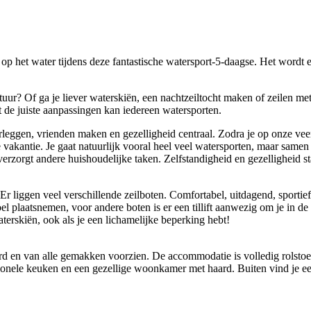
d op het water tijdens deze fantastische watersport-5-daagse. Het wordt
uur? Of ga je liever waterskiën, een nachtzeiltocht maken of zeilen me
 de juiste aanpassingen kan iedereen watersporten.
leggen, vrienden maken en gezelligheid centraal. Zodra je op onze vee
ke vakantie. Je gaat natuurlijk vooral heel veel watersporten, maar same
erzorgt andere huishoudelijke taken. Zelfstandigheid en gezelligheid st
 liggen veel verschillende zeilboten. Comfortabel, uitdagend, sportief
l plaatsnemen, voor andere boten is er een tillift aanwezig om je in de
waterskiën, ook als je een lichamelijke beperking hebt!
en van alle gemakken voorzien. De accommodatie is volledig rolstoelt
ionele keuken en een gezellige woonkamer met haard. Buiten vind je een