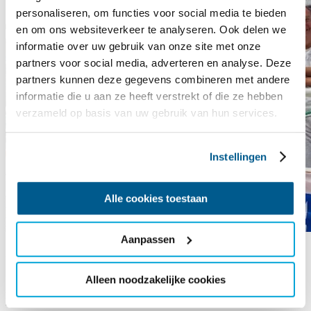
personaliseren, om functies voor social media te bieden
en om ons websiteverkeer te analyseren. Ook delen we
informatie over uw gebruik van onze site met onze
partners voor social media, adverteren en analyse. Deze
partners kunnen deze gegevens combineren met andere
informatie die u aan ze heeft verstrekt of die ze hebben
verzameld op basis van uw gebruik van hun services.
Instellingen
Alle cookies toestaan
Aanpassen
It Sailhûs | Beatrix
LZ
24-uurs race met overnachting elders
28 aug t/m 30 aug
“De wind maakt geen onderscheid”, met die gedachte doen we op
Alleen noodzakelijke cookies
28 en 29 augustus 2025 met onze eigen aangepaste catamaran
Beatrix mee met de Kustzeilers 24uurs zeilrace. En we…