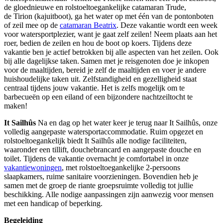
de gloednieuwe en rolstoeltoegankelijke catamaran Trude,
de Tirion (kajuitboot), ga het water op met één van de pontonboten
of zeil mee op de
catamaran Beatrix
. Deze vakantie wordt een week
voor watersportplezier, want je gaat zelf zeilen! Neem plaats aan het
roer, bedien de zeilen en hou de boot op koers. Tijdens deze
vakantie ben je actief betrokken bij alle aspecten van het zeilen. Ook
bij alle dagelijkse taken. Samen met je reisgenoten doe je inkopen
voor de maaltijden, bereid je zelf de maaltijden en voer je andere
huishoudelijke taken uit. Zelfstandigheid en gezelligheid staat
centraal tijdens jouw vakantie. Het is zelfs mogelijk om te
barbecueën op een eiland of een bijzondere nachtzeiltocht te
maken!
It Sailhûs
Na en dag op het water keer je terug naar It Sailhûs, onze
volledig aangepaste watersportaccommodatie. Ruim opgezet en
rolstoeltoegankelijk biedt It Sailhûs alle nodige faciliteiten,
waaronder een tillift, douchebrancard en aangepaste douche en
toilet. Tijdens de vakantie overnacht je comfortabel in onze
vakantiewoningen
, met rolstoeltoegankelijke 2-persoons
slaapkamers, ruime sanitaire voorzieningen. Bovendien heb je
samen met de groep de riante groepsruimte volledig tot jullie
beschikking. Alle nodige aanpassingen zijn aanwezig voor mensen
met een handicap of beperking.
Begeleiding