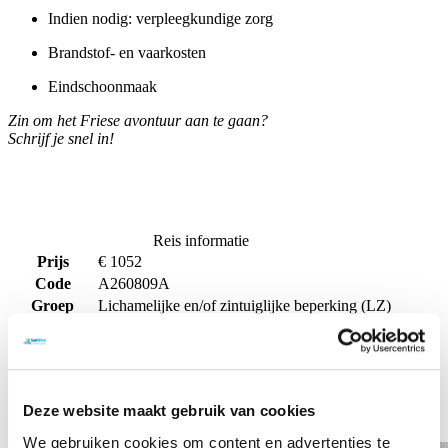
Indien nodig: verpleegkundige zorg
Brandstof- en vaarkosten
Eindschoonmaak
Zin om het Friese avontuur aan te gaan?
Schrijf je snel in!
Reis informatie
Prijs
€ 1052
Code
A260809A
Groep
Lichamelijke en/of zintuiglijke beperking (LZ)
Periode
09 - 14 aug 2026
Locatie
It Sailhûs | Beatrix
Deelnemers
8
Aant. dagen
6
Deze website maakt gebruik van cookies
Mogelijke alternatieven: Lichamelijke en/of zintuiglijke
beperking (LZ), It Sailhûs | Beatrix
We gebruiken cookies om content en advertenties te