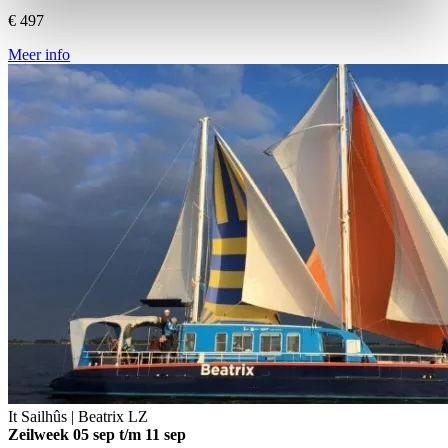
€ 497
Meer info
It Sailhûs | Beatrix
LZ
Zeilweek
05 sep t/m 11 sep