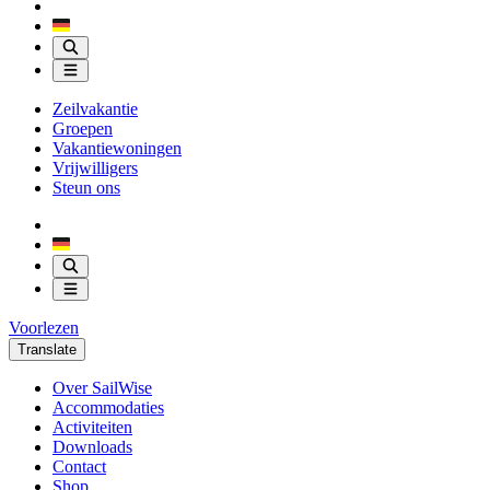
Zeilvakantie
Groepen
Vakantiewoningen
Vrijwilligers
Steun ons
Voorlezen
Translate
Over SailWise
Accommodaties
Activiteiten
Downloads
Contact
Shop