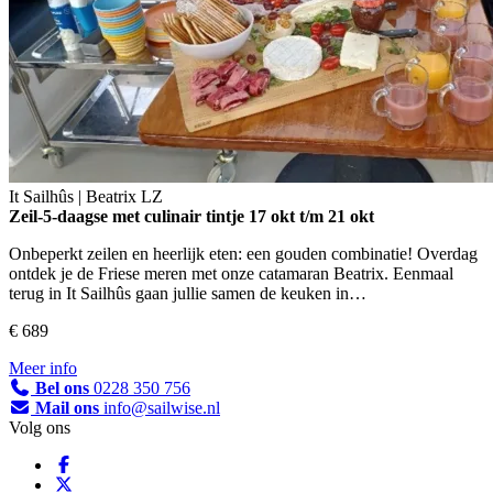
It Sailhûs | Beatrix
LZ
Zeil-5-daagse met culinair tintje
17 okt t/m 21 okt
Onbeperkt zeilen en heerlijk eten: een gouden combinatie! Overdag
ontdek je de Friese meren met onze catamaran Beatrix. Eenmaal
terug in It Sailhûs gaan jullie samen de keuken in…
€ 689
Meer info
Bel ons
0228 350 756
Mail ons
info@sailwise.nl
Volg ons