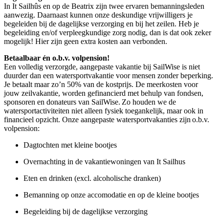
In It Sailhûs en op de Beatrix zijn twee ervaren bemanningsleden
aanwezig. Daarnaast kunnen onze deskundige vrijwilligers je
begeleiden bij de dagelijkse verzorging en bij het zeilen. Heb je
begeleiding en/of verpleegkundige zorg nodig, dan is dat ook zeker
mogelijk! Hier zijn geen extra kosten aan verbonden.
Betaalbaar én o.b.v. volpension!
Een volledig verzorgde, aangepaste vakantie bij SailWise is niet
duurder dan een watersportvakantie voor mensen zonder beperking.
Je betaalt maar zo’n 50% van de kostprijs. De meerkosten voor
jouw zeilvakantie, worden gefinancierd met behulp van fondsen,
sponsoren en donateurs van SailWise. Zo houden we de
watersportactiviteiten niet alleen fysiek toegankelijk, maar ook in
financieel opzicht. Onze aangepaste watersportvakanties zijn o.b.v.
volpension:
Dagtochten met kleine bootjes
Overnachting in de vakantiewoningen van It Sailhus
Eten en drinken (excl. alcoholische dranken)
Bemanning op onze accomodatie en op de kleine bootjes
Begeleiding bij de dagelijkse verzorging