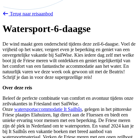
Terug naar reisaanbod
Watersport-6-daagse
De wind maakt geen onderscheid tijdens deze zeil-6-daagse. Voel de
vrijheid op het water, vergeet even je beperking en geniet van een
onvergetelijke vakantie bij SailWise. Kies iedere dag zelf met welke
boot jij de Friese meren wilt ontdekken en geniet tegelijkertijd van
het comfort van een fantastische accommodatie aan het water. En
natuurlijk varen we deze week ook gewoon uit met de Beatrix!
Schrijf je dan in voor deze supergezellige reis!
Over deze reis
Beleef de perfecte combinatie van comfort en avontuur tijdens onze
zeilvakanties in Friesland met SailWise.
Onze
watersportaccommodatie It Sailhûs
, gelegen in het pittoreske
Friese plaatjes Elahuizen, ligt direct aan de Fluessen en biedt een
unieke ervaring voor mensen met een beperking. De Friese meren
zijn dé plek in Nederland om te watersporten. En vanaf 2024 kan je
bij It Sailhûs een vakantie boeken met breed aanbod van
watersportmateriaal. Verken de Friese meren met een open zeilboot,