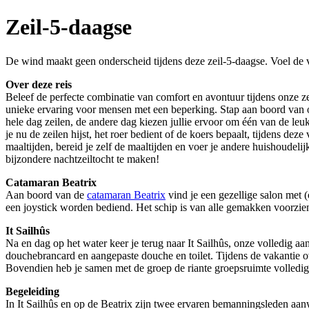
Zeil-5-daagse
De wind maakt geen onderscheid tijdens deze zeil-5-daagse. Voel de vr
Over deze reis
Beleef de perfecte combinatie van comfort en avontuur tijdens onze z
unieke ervaring voor mensen met een beperking. Stap aan boord van on
hele dag zeilen, de andere dag kiezen jullie ervoor om één van de leuk
je nu de zeilen hijst, het roer bedient of de koers bepaalt, tijdens de
maaltijden, bereid je zelf de maaltijden en voer je andere huishoudelij
bijzondere nachtzeiltocht te maken!
Catamaran Beatrix
Aan boord van de
catamaran Beatrix
vind je een gezellige salon met 
een joystick worden bediend. Het schip is van alle gemakken voorzien,
It Sailhûs
Na en dag op het water keer je terug naar It Sailhûs, onze volledig aan
douchebrancard en aangepaste douche en toilet. Tijdens de vakantie 
Bovendien heb je samen met de groep de riante groepsruimte volledig
Begeleiding
In It Sailhûs en op de Beatrix zijn twee ervaren bemanningsleden aanw