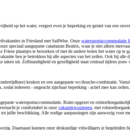
ijheid op het water, vergeet even je beperking en geniet van een onverg
eilvakanties in Friesland met SailWise. Onze
watersportaccommodatie It
ze speciaal aangepaste catamaran Beatrix, waar je niet alleen meevaart,
e Friese plaatsjes te bezoeken of met de andere boten het water op te gaa
ze vakantie ben je betrokken bij alle aspecten van het zeilen. Ook bij all
ke taken uit. Zelfstandigheid en gezelligheid staat centraal tijdens jouw
(onderrijdbare) keuken en een aangepaste wc/douche-combinatie. Vanuit
 zodat iedereen - ongeacht zijn/haar beperking - actief mee kan zeilen.
gepaste watersportaccommodatie. Ruim opgezet en rolstoeltoegankelijk bie
overnacht je comfortabel in onze
vakantiewoningen
, met rolstoeltoegan
 tot jullie beschikking. Alle nodige aanpassingen zijn aanwezig voor 
ezig. Daarnaast kunnen onze deskundige vrijwilligers je begeleiden bij 