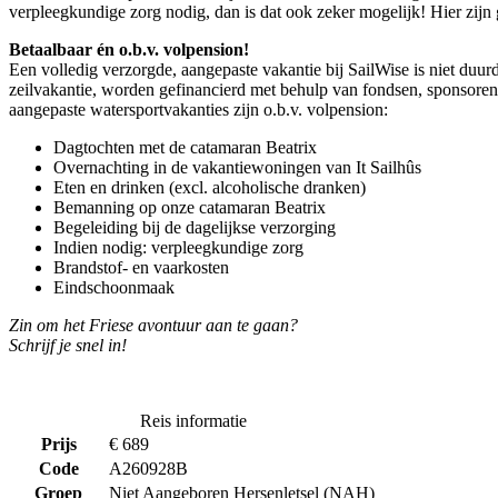
verpleegkundige zorg nodig, dan is dat ook zeker mogelijk! Hier zijn
Betaalbaar én o.b.v. volpension!
Een volledig verzorgde, aangepaste vakantie bij SailWise is niet du
zeilvakantie, worden gefinancierd met behulp van fondsen, sponsoren 
aangepaste watersportvakanties zijn o.b.v. volpension:
Dagtochten met de catamaran Beatrix
Overnachting in de vakantiewoningen van It Sailhûs
Eten en drinken (excl. alcoholische dranken)
Bemanning op onze catamaran Beatrix
Begeleiding bij de dagelijkse verzorging
Indien nodig: verpleegkundige zorg
Brandstof- en vaarkosten
Eindschoonmaak
Zin om het Friese avontuur aan te gaan?
Schrijf je snel in!
Reis informatie
Prijs
€ 689
Code
A260928B
Groep
Niet Aangeboren Hersenletsel (NAH)