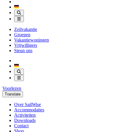
Zeilvakantie
Groepen
Vakantiewoningen
Vrijwilligers
Steun ons
Voorlezen
Translate
Over SailWise
Accommodaties
Activiteiten
Downloads
Contact
Shop