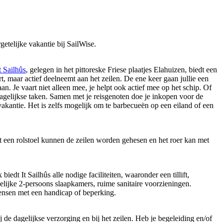
etelijke vakantie bij SailWise.
 Sailhûs
, gelegen in het pittoreske Friese plaatjes Elahuizen, biedt een
 maar actief deelneemt aan het zeilen. De ene keer gaan jullie een
n. Je vaart niet alleen mee, je helpt ook actief mee op het schip. Of
e dagelijkse taken. Samen met je reisgenoten doe je inkopen voor de
 vakantie. Het is zelfs mogelijk om te barbecueën op een eiland of een
 een rolstoel kunnen de zeilen worden gehesen en het roer kan met
dt It Sailhûs alle nodige faciliteiten, waaronder een tillift,
kelijke 2-persoons slaapkamers, ruime sanitaire voorzieningen.
mensen met een handicap of beperking.
de dagelijkse verzorging en bij het zeilen. Heb je begeleiding en/of