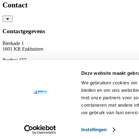
Contact
Contactgegevens
Bierkade 1
1601 KR Enkhuizen
Postbus 157
1600 AD Enkhuizen
Deze website maakt gebru
T
0228 350 756
info@sailwise.nl
We gebruiken cookies om c
KvK: 41197804
bieden en om ons websitev
RSIN: 8042 17 488
met onze partners voor so
NL14 RABO 0311 3093 72
Privacyverklaring
combineren met andere inf
uw gebruik van hun servic
Instellingen
© 2026 Sailwise
Cookie instellingen