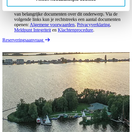
Kwaliteit, veiligheid en integriteit zijn belangrijke begrippen
bij SailWise. Op de pagina
Downloads
vind je een overzicht
van belangrijke documenten over dit onderwerp. Via de
volgende links kun je rechtstreeks een aantal documenten
openen:
Algemene voorwaarden
,
Privacyverklaring
,
Meldpunt Integriteit
en
Klachtenprocedure
.
Reserveringsaanvraag