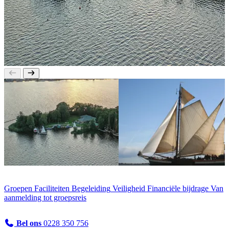
Groepen
Faciliteiten
Begeleiding
Veiligheid
Financiële bijdrage
Van
aanmelding tot groepsreis
Bel ons
0228 350 756