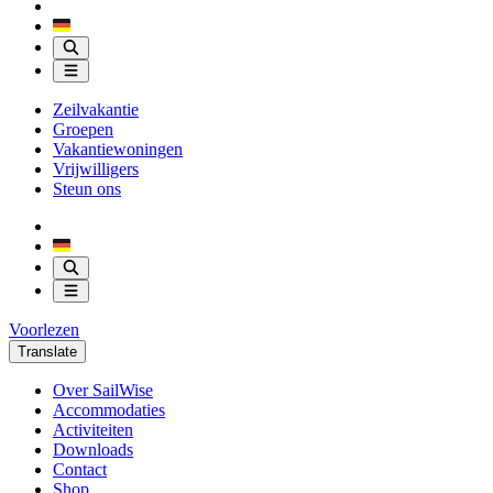
Zeilvakantie
Groepen
Vakantiewoningen
Vrijwilligers
Steun ons
Voorlezen
Translate
Over SailWise
Accommodaties
Activiteiten
Downloads
Contact
Shop