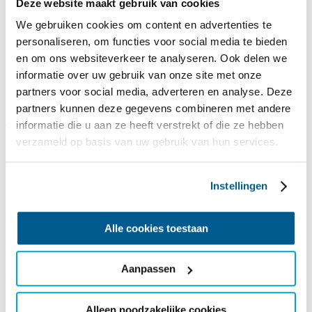
Boeken & meer
Deze website maakt gebruik van cookies
We gebruiken cookies om content en advertenties te
Een aantal dingen zijn goed om te weten, voordat je gaat boeken bij
personaliseren, om functies voor social media te bieden
SailWise. Voor het gemak hebben wij ze op een rijtje gezet.
en om ons websiteverkeer te analyseren. Ook delen we
informatie over uw gebruik van onze site met onze
partners voor social media, adverteren en analyse. Deze
Boekingsinformatie en algemene
partners kunnen deze gegevens combineren met andere
voorwaarden
informatie die u aan ze heeft verstrekt of die ze hebben
verzameld op basis van uw gebruik van hun services.
Na een boeking van een accommodatie of activiteit ontvang je
een boekingsbevestiging en factuur via mail én in je SailWise-
account. In je account kan je ook alle reisinformatie nalezen.
Instellingen
SailWise hanteert twee betalingstermijnen. Wij verzoeken je
de helft van de prijs binnen 4 weken na boeking te betalen.
Het volledige bedrag moet uiterlijk 6 weken voor aanvang
Alle cookies toestaan
van de reis betaald zijn. Bij het niet tijdig betalen van de 1e
termijn, heeft SailWise het recht om de boeking automatisch te
laten vervallen en wordt € 100,- aan administratiekosten in
Aanpassen
rekening gebracht (tenzij anders vermeld).
Wij adviseren met klem om een annuleringsverzekering af te
sluiten en voor de groepsleden een reis- en bagageverzekering
af te sluiten.
Alleen noodzakelijke cookies