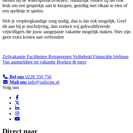
bieden bij de watersportactiviteiten. Natuurlijk vinden zij het ook
leuk om een gesprekje aan te knopen, gezellig met elkaar te eten of
een spelletje te spelen.
Heb je verpleegkundige zorg nodig, dan is dat ook mogelijk. Geef
dit aan bij je inschrijving, dan zoeken wij gekwalificeerde
vrijwilligers die jouw aangepaste vakantie mogelijk maken. Hier zijn
geen extra kosten aan verbonden
Zeilvakantie
Faciliteiten
Reisgenoten
Veiligheid
Financiële bijdrage
Van aanmelding tot vakantie
Boeken & meer
Bel ons
0228 350 756
Mail ons
info@sailwise.nl
Volg ons
Direct naar