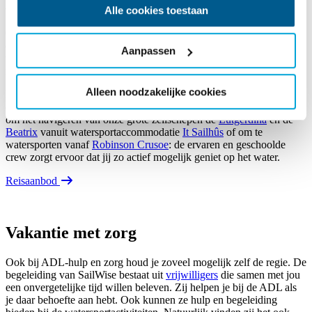
Begeleiding
Alle cookies toestaan
Op vakantie wil je graag lekker actief zijn, fijne mensen ontmoeten
en lekker ontspannen. En ook belangrijk: je wil graag zelf de
Aanpassen
touwtjes in handen houden. Bij SailWise kan dat letterlijk en
figuurlijk!
Alleen noodzakelijke cookies
De
professionele nautische bemanning
zorgt ervoor dat iedereen op
een veilige manier deel kan nemen aan de watersport. Of het nu gaat
om het navigeren van onze grote zeilschepen de
Lutgerdina
en de
Beatrix
vanuit watersportaccommodatie
It Sailhûs
of om te
watersporten vanaf
Robinson Crusoe
: de ervaren en geschoolde
crew zorgt ervoor dat jij zo actief mogelijk geniet op het water.
Reisaanbod
Vakantie met zorg
Ook bij ADL-hulp en zorg houd je zoveel mogelijk zelf de regie. De
begeleiding van SailWise bestaat uit
vrijwilligers
die samen met jou
een onvergetelijke tijd willen beleven. Zij helpen je bij de ADL als
je daar behoefte aan hebt. Ook kunnen ze hulp en begeleiding