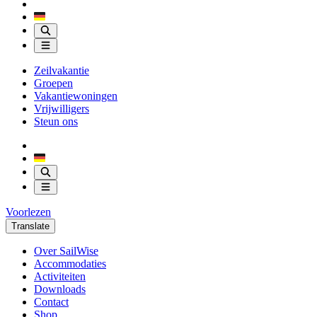
Zeilvakantie
Groepen
Vakantiewoningen
Vrijwilligers
Steun ons
Voorlezen
Translate
Over SailWise
Accommodaties
Activiteiten
Downloads
Contact
Shop