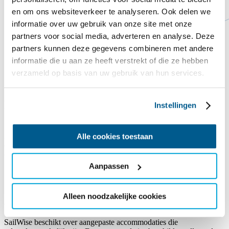
en om ons websiteverkeer te analyseren. Ook delen we
informatie over uw gebruik van onze site met onze
partners voor social media, adverteren en analyse. Deze
partners kunnen deze gegevens combineren met andere
informatie die u aan ze heeft verstrekt of die ze hebben
verzameld op basis van uw gebruik van hun services.
Faciliteiten
Instellingen
Reizen met een beperking kan best een uitdaging zijn. Thuis heb je
immers vaak alle hulpmiddelen bij de hand. Bij SailWise weten we
Alle cookies toestaan
dat het belangrijk is dat de juiste voorzieningen aanwezig zijn om
onbeperkt te kunnen genieten van je vakantie.
Aanpassen
Alleen noodzakelijke cookies
Aangepaste groepsaccommodaties
SailWise beschikt over aangepaste accommodaties die