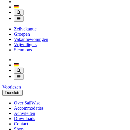
Zeilvakantie
Groepen
Vakantiewoningen
Vrijwilligers
Steun ons
Voorlezen
Translate
Over SailWise
Accommodaties
Activiteiten
Downloads
Contact
Shop