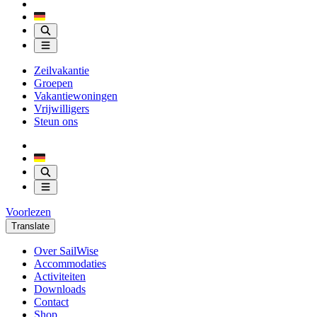
Zeilvakantie
Groepen
Vakantiewoningen
Vrijwilligers
Steun ons
Voorlezen
Translate
Over SailWise
Accommodaties
Activiteiten
Downloads
Contact
Shop