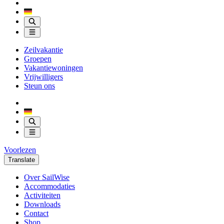
Zeilvakantie
Groepen
Vakantiewoningen
Vrijwilligers
Steun ons
Voorlezen
Translate
Over SailWise
Accommodaties
Activiteiten
Downloads
Contact
Shop