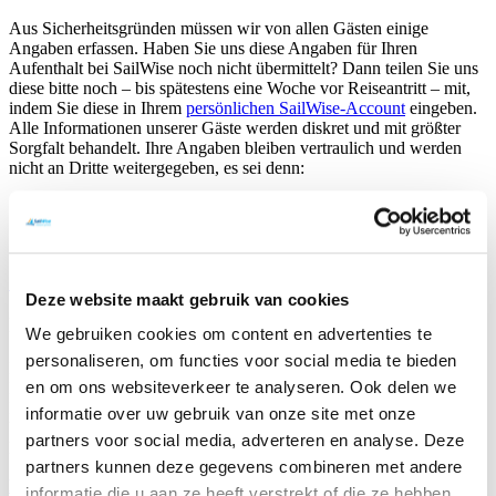
Aus Sicherheitsgründen müssen wir von allen Gästen einige
Angaben erfassen. Haben Sie uns diese Angaben für Ihren
Aufenthalt bei SailWise noch nicht übermittelt? Dann teilen Sie uns
diese bitte noch – bis spätestens eine Woche vor Reiseantritt – mit,
indem Sie diese in Ihrem
persönlichen SailWise-Account
eingeben.
Alle Informationen unserer Gäste werden diskret und mit größter
Sorgfalt behandelt. Ihre Angaben bleiben vertraulich und werden
nicht an Dritte weitergegeben, es sei denn:
Ihre Daten werden im Falle eines Notfalls benötigt.​
Eeine dazu gesetzlich befugte Behörde verlangt deren
Herausgabe.
Sehen Sie hier die Datenschutzerklärung von SailWise >>
Deze website maakt gebruik van cookies
Infomappe
We gebruiken cookies om content en advertenties te
personaliseren, om functies voor social media te bieden
In Ihrem gebuchten Appartement oder Gruppenunterkunft liegt eine
en om ons websiteverkeer te analyseren. Ook delen we
Infomappe mit allen Hinweisen zur Nutzung des Unterkunft bereit.
In dieser Mappe finden Sie auch weitere Informationen über die
informatie over uw gebruik van onze site met onze
Umgebung und den Verleih von (Segel-)Booten. Werfen Sie einen
partners voor social media, adverteren en analyse. Deze
Blick in die Informationsmappe der:
partners kunnen deze gegevens combineren met andere
Ferienwohnungen >>
informatie die u aan ze heeft verstrekt of die ze hebben