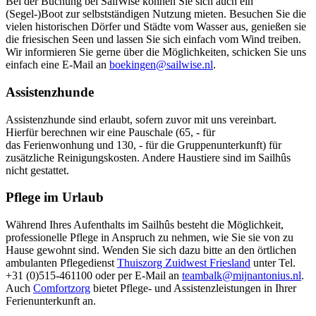
Bei der Buchung bei SailWise können Sie sich auch ein
(Segel-)Boot zur selbstständigen Nutzung mieten. Besuchen Sie die
vielen historischen Dörfer und Städte vom Wasser aus, genießen sie
die friesischen Seen und lassen Sie sich einfach vom Wind treiben.
Wir informieren Sie gerne über die Möglichkeiten, schicken Sie uns
einfach eine E-Mail an
boekingen@sailwise.nl
.
Assistenzhunde
Assistenzhunde sind erlaubt, sofern zuvor mit uns vereinbart.
Hierfür berechnen wir eine Pauschale (65, - für
das Ferienwonhung und 130, - für die Gruppenunterkunft) für
zusätzliche Reinigungskosten. Andere Haustiere sind im Sailhûs
nicht gestattet.
Pflege im Urlaub
Während Ihres Aufenthalts im Sailhûs besteht die Möglichkeit,
professionelle Pflege in Anspruch zu nehmen, wie Sie sie von zu
Hause gewohnt sind. Wenden Sie sich dazu bitte an den örtlichen
ambulanten Pflegedienst
Thuiszorg Zuidwest Friesland
unter Tel.
+31 (0)515-461100 oder per E-Mail an
teambalk@mijnantonius.nl
.
Auch
Comfortzorg
bietet Pflege- und Assistenzleistungen in Ihrer
Ferienunterkunft an.