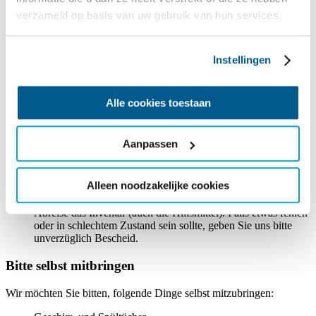
Gruppenunterkunft >>
verzameld op basis van uw gebruik van hun services.
Hausordnung des Wassersportzentrums It Sailhûs
Instellingen
Die Terrasse an der Seite des Gebäudes ist für alle Gäste des
Ferienwohnungen öffentlich zugänglich.
Gäste der Gruppenunterkunft am Sailhûs haben eine private
Terrasse in ihrer Unterkunft.
Alle cookies toestaan
Es ist erlaubt, auf der Terrasse zu grillen. Auf dem Steg ist das
Grillen verboten.
Im gesamten Gebäude ist
Rauchen verboten
. Bitte nehmen
Aanpassen
Sie im Außenbereich Rücksicht auf die anderen Gäste.
Die Unterkunft ist besenrein mit sauberer Küche und
sauberem Kühlschrank zu hinterlassen.
Alleen noodzakelijke cookies
In der Infomappe in Ihrem Unterkunft finden Sie eine
Inventarliste. Kontrollieren Sie bitte bei Ihrer Ankunft und
Abreise das Inventar (auch die Hilfsmittel). Falls etwas fehlen
oder in schlechtem Zustand sein sollte, geben Sie uns bitte
unverzüglich Bescheid.
Bitte selbst mitbringen
Wir möchten Sie bitten, folgende Dinge selbst mitzubringen: