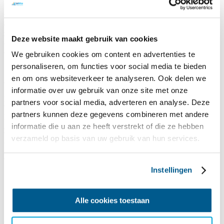
Die behindertengerechten Ferienwohnungen mit Personenlift
verfügen über alle notwendigen Anpassungen für Menschen mit
einer Behinderung. Jede Ferienwohnung ist für Rollstuhlfahrer
zugänglich und mit elektrisch verstellbaren Patientenbetten
Deze website maakt gebruik van cookies
ausgestattet. Zudem verfügt jede Wohnung über barrierefreie und
angepasste Sanitäranlagen, einem permanenten Personenlift im
We gebruiken cookies om content en advertenties te
Schlaf-und Badezimmer, sowie einer rollstuhlgerechten Küche.
personaliseren, om functies voor social media te bieden
en om ons websiteverkeer te analyseren. Ook delen we
Aufteilung und Ausstattung der Ferienwohnungen
informatie over uw gebruik van onze site met onze
Die Ferienwohnungen haben eine Fläche von ca. 95 m2 und
partners voor social media, adverteren en analyse. Deze
befinden sich im ersten und zweiten Stock des Wassersportzentrums
partners kunnen deze gegevens combineren met andere
It Sailhûs. Die Ferienwohnungen sind über einen geräumigen
Aufzug leicht zugänglich. Jede Wohnung verfügt über ein
informatie die u aan ze heeft verstrekt of die ze hebben
Wohnzimmer mit offener Küche, zwei Schlafzimmer, zwei Bäder
verzameld op basis van uw gebruik van hun services.
und einen geräumigen Flur.
Wohnbereich
Instellingen
Sitzecke und Essbereich
Bequeme Doppelschlafcouch
Flachbildschirmfernseher
Alle cookies toestaan
Radio
Offene Küche