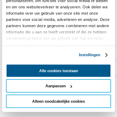
personaliseren, om functies voor social media te bieden
Legst du auch einen Dachziegel auf das Commandeurshuis?!
en om ons websiteverkeer te analyseren. Ook delen we
Nach Jahren, in denen es Wind und Wetter ausgesetzt war, lässt uns
informatie over uw gebruik van onze site met onze
das Dach des Kommandantenhauses buchstäblich im Stich. Das
partners voor social media, adverteren en analyse. Deze
Dach ist undicht, die derzeitigen Dachziegel sind abgenutzt und eine
partners kunnen deze gegevens combineren met andere
ordentliche Dämmung fehlt noch gänzlich.
informatie die u aan ze heeft verstrekt of die ze hebben
Spende hier
Schließen
verzameld op basis van uw gebruik van hun services.
Contact
Steun ons
Vorlesen
Startseite
Jachthaven Wetterwille
Instellingen
Alle cookies toestaan
Aanpassen
Alleen noodzakelijke cookies