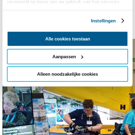
22 Juni 2026
verzameld op basis van uw gebruik van hun services.
Gewinner der IRMA-Aktion
Instellingen
2026 bekannt!
Alle cookies toestaan
Aanpassen
Alleen noodzakelijke cookies