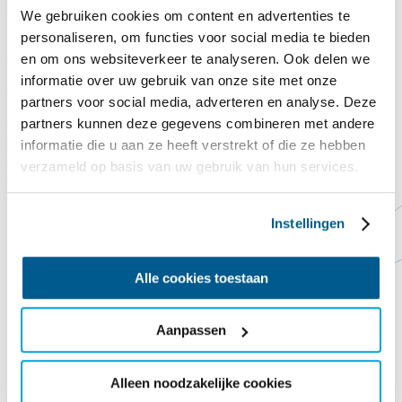
Legst du auch einen Dachziegel auf das Commandeurshuis?!
We gebruiken cookies om content en advertenties te
personaliseren, om functies voor social media te bieden
Nach Jahren, in denen es Wind und Wetter ausgesetzt war, lässt uns
das Dach des Kommandantenhauses buchstäblich im Stich. Das
en om ons websiteverkeer te analyseren. Ook delen we
Dach ist undicht, die derzeitigen Dachziegel sind abgenutzt und eine
informatie over uw gebruik van onze site met onze
ordentliche Dämmung fehlt noch gänzlich.
partners voor social media, adverteren en analyse. Deze
Spende hier
Schließen
partners kunnen deze gegevens combineren met andere
Contact
Steun ons
informatie die u aan ze heeft verstrekt of die ze hebben
Vorlesen
verzameld op basis van uw gebruik van hun services.
Startseite
Nationaal MS fonds
Instellingen
Alle cookies toestaan
Aanpassen
Alleen noodzakelijke cookies