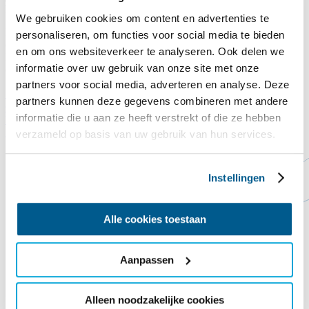
Legst du auch einen Dachziegel auf das Commandeurshuis?!
We gebruiken cookies om content en advertenties te
Nach Jahren, in denen es Wind und Wetter ausgesetzt war, lässt uns
personaliseren, om functies voor social media te bieden
das Dach des Kommandantenhauses buchstäblich im Stich. Das
en om ons websiteverkeer te analyseren. Ook delen we
Dach ist undicht, die derzeitigen Dachziegel sind abgenutzt und eine
informatie over uw gebruik van onze site met onze
ordentliche Dämmung fehlt noch gänzlich.
partners voor social media, adverteren en analyse. Deze
Spende hier
Schließen
partners kunnen deze gegevens combineren met andere
Contact
Steun ons
informatie die u aan ze heeft verstrekt of die ze hebben
Vorlesen
Startseite
Pampusclub
verzameld op basis van uw gebruik van hun services.
Instellingen
Alle cookies toestaan
Aanpassen
Alleen noodzakelijke cookies