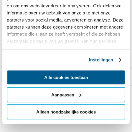
Legst du auch einen Dachziegel auf das Commandeurshuis?!
en om ons websiteverkeer te analyseren. Ook delen we
informatie over uw gebruik van onze site met onze
Nach Jahren, in denen es Wind und Wetter ausgesetzt war, lässt uns
das Dach des Kommandantenhauses buchstäblich im Stich. Das
partners voor social media, adverteren en analyse. Deze
Dach ist undicht, die derzeitigen Dachziegel sind abgenutzt und eine
partners kunnen deze gegevens combineren met andere
ordentliche Dämmung fehlt noch gänzlich.
informatie die u aan ze heeft verstrekt of die ze hebben
Spende hier
Schließen
verzameld op basis van uw gebruik van hun services.
Contact
Steun ons
Vorlesen
Startseite
PGO Support
Instellingen
Alle cookies toestaan
Aanpassen
Alleen noodzakelijke cookies