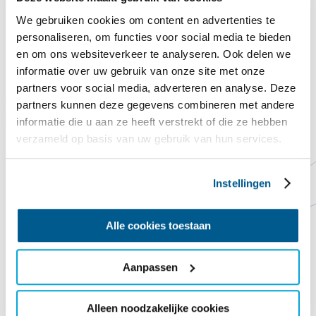
Legst du auch einen Dachziegel auf das Commandeurshuis?!
We gebruiken cookies om content en advertenties te
Nach Jahren, in denen es Wind und Wetter ausgesetzt war, lässt uns
personaliseren, om functies voor social media te bieden
das Dach des Kommandantenhauses buchstäblich im Stich. Das
en om ons websiteverkeer te analyseren. Ook delen we
Dach ist undicht, die derzeitigen Dachziegel sind abgenutzt und eine
informatie over uw gebruik van onze site met onze
ordentliche Dämmung fehlt noch gänzlich.
partners voor social media, adverteren en analyse. Deze
Spende hier
Schließen
partners kunnen deze gegevens combineren met andere
Contact
Steun ons
informatie die u aan ze heeft verstrekt of die ze hebben
Vorlesen
Startseite
Poeisz Supermarkt
verzameld op basis van uw gebruik van hun services.
Instellingen
Alle cookies toestaan
Aanpassen
Alleen noodzakelijke cookies