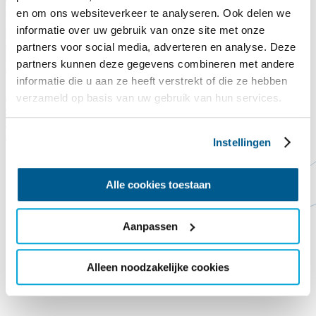
Legst du auch einen Dachziegel auf das Commandeurshuis?!
en om ons websiteverkeer te analyseren. Ook delen we
informatie over uw gebruik van onze site met onze
Nach Jahren, in denen es Wind und Wetter ausgesetzt war, lässt uns
das Dach des Kommandantenhauses buchstäblich im Stich. Das
partners voor social media, adverteren en analyse. Deze
Dach ist undicht, die derzeitigen Dachziegel sind abgenutzt und eine
partners kunnen deze gegevens combineren met andere
ordentliche Dämmung fehlt noch gänzlich.
informatie die u aan ze heeft verstrekt of die ze hebben
Spende hier
Schließen
verzameld op basis van uw gebruik van hun services.
Contact
Steun ons
Vorlesen
Startseite
ReadSpeaker
Instellingen
Alle cookies toestaan
Aanpassen
Alleen noodzakelijke cookies