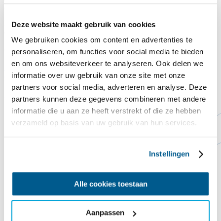
Legst du auch einen Dachziegel auf das Commandeurshuis?!
Nach Jahren, in denen es Wind und Wetter ausgesetzt war, lässt uns
Deze website maakt gebruik van cookies
das Dach des Kommandantenhauses buchstäblich im Stich. Das
We gebruiken cookies om content en advertenties te
Dach ist undicht, die derzeitigen Dachziegel sind abgenutzt und eine
ordentliche Dämmung fehlt noch gänzlich.
personaliseren, om functies voor social media te bieden
en om ons websiteverkeer te analyseren. Ook delen we
Spende hier
Schließen
informatie over uw gebruik van onze site met onze
Contact
Steun ons
Vorlesen
partners voor social media, adverteren en analyse. Deze
Startseite
Van Schie BV
partners kunnen deze gegevens combineren met andere
informatie die u aan ze heeft verstrekt of die ze hebben
verzameld op basis van uw gebruik van hun services.
Instellingen
Alle cookies toestaan
Aanpassen