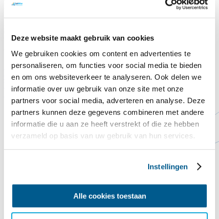
Legst du auch einen Dachziegel auf das Commandeurshuis?!
Nach Jahren, in denen es Wind und Wetter ausgesetzt war, lässt uns
das Dach des Kommandantenhauses buchstäblich im Stich. Das
Deze website maakt gebruik van cookies
Dach ist undicht, die derzeitigen Dachziegel sind abgenutzt und eine
ordentliche Dämmung fehlt noch gänzlich.
We gebruiken cookies om content en advertenties te
personaliseren, om functies voor social media te bieden
Spende hier
Schließen
Contact
Steun ons
en om ons websiteverkeer te analyseren. Ook delen we
Vorlesen
informatie over uw gebruik van onze site met onze
Startseite
Zeilschool de Vuurtoren Loosdrecht
partners voor social media, adverteren en analyse. Deze
partners kunnen deze gegevens combineren met andere
informatie die u aan ze heeft verstrekt of die ze hebben
verzameld op basis van uw gebruik van hun services.
Instellingen
Alle cookies toestaan