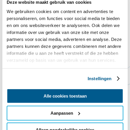
Deze website maakt gebruik van cookies
Legst du auch einen Dachziegel auf das Commandeurshuis?!
We gebruiken cookies om content en advertenties te
Nach Jahren, in denen es Wind und Wetter ausgesetzt war, lässt uns
personaliseren, om functies voor social media te bieden
das Dach des Kommandantenhauses buchstäblich im Stich. Das
Dach ist undicht, die derzeitigen Dachziegel sind abgenutzt und eine
en om ons websiteverkeer te analyseren. Ook delen we
ordentliche Dämmung fehlt noch gänzlich.
informatie over uw gebruik van onze site met onze
partners voor social media, adverteren en analyse. Deze
Spende hier
Schließen
Contact
Steun ons
partners kunnen deze gegevens combineren met andere
Vorlesen
informatie die u aan ze heeft verstrekt of die ze hebben
Startseite
Blaasvaak
verzameld op basis van uw gebruik van hun services.
Instellingen
Alle cookies toestaan
Aanpassen
Alleen noodzakelijke cookies