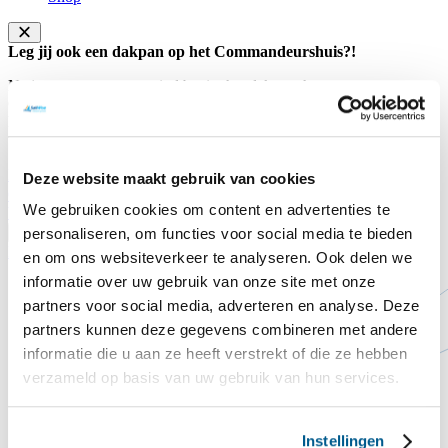
Leg jij ook een dakpan op het Commandeurshuis?!
Na jaren van weer en wind begint het dak van het
Commandeurshuis ons letterlijk in de steek te laten. Het dak lekt, de
huidige dakpannen zijn versleten en goede isolatie ontbreekt nog
volledig.
Doneer hier
Sluiten
Deze website maakt gebruik van cookies
Contact
Steun ons
We gebruiken cookies om content en advertenties te
Voorlezen
Translate
personaliseren, om functies voor social media te bieden
Home
Blaasvaak
en om ons websiteverkeer te analyseren. Ook delen we
informatie over uw gebruik van onze site met onze
partners voor social media, adverteren en analyse. Deze
partners kunnen deze gegevens combineren met andere
informatie die u aan ze heeft verstrekt of die ze hebben
verzameld op basis van uw gebruik van hun services.
Instellingen