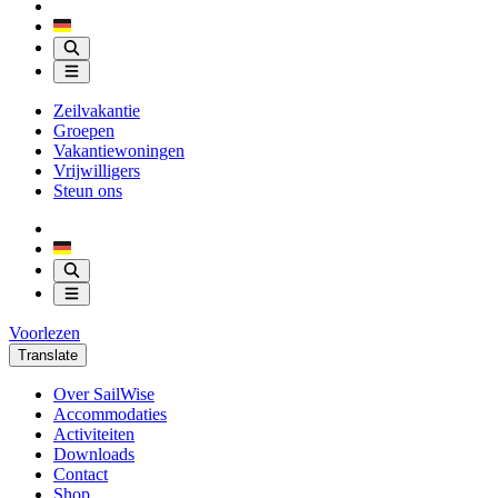
Zeilvakantie
Groepen
Vakantiewoningen
Vrijwilligers
Steun ons
Voorlezen
Translate
Over SailWise
Accommodaties
Activiteiten
Downloads
Contact
Shop