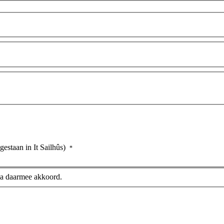
gestaan in It Sailhûs)
*
ga daarmee akkoord.