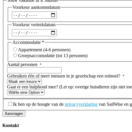
Jouw vakantie in It Sailhûs
Voorkeur aankomstdatum
Datum
Voorkeur vertrekdatum
Datum
Accommodatie
*
Appartement (4-6 personen)
Groepsaccomodatie (tot 13 personen)
Aantal personen
*
Gebruiken één of meer mensen in je gezelschap een rolstoel?
*
Gaat er een hulphond mee? (Let op: overige huisdieren zijn niet toe
AVG
*
Ik ben op de hoogte van de
privacyverklaring
van SailWise en 
Aanvragen
Kontakt