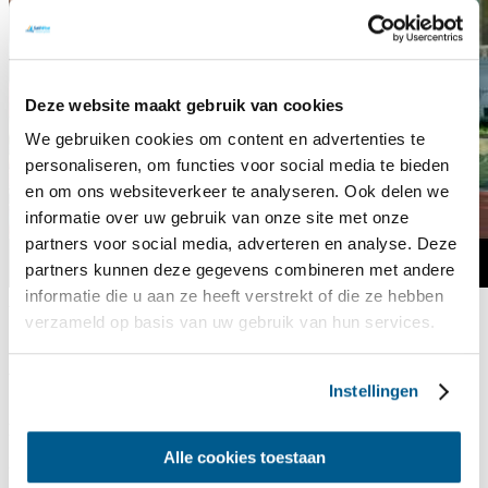
Deze website maakt gebruik van cookies
We gebruiken cookies om content en advertenties te
personaliseren, om functies voor social media te bieden
en om ons websiteverkeer te analyseren. Ook delen we
informatie over uw gebruik van onze site met onze
partners voor social media, adverteren en analyse. Deze
partners kunnen deze gegevens combineren met andere
informatie die u aan ze heeft verstrekt of die ze hebben
Akzeptiere
Marketing-Cookies
, um das Video anzusehen
verzameld op basis van uw gebruik van hun services.
Wie kann SailWise unterstützt werden?
Instellingen
Freund von SailWise
Alle cookies toestaan
Unterstützen Sie uns jährlich mit einem finanziellen Beitrag von