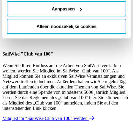
25,- oder einem Vielfachen dieses Betrages. Selbst ein kleiner
Betrag macht einen großen Unterschied für unsere Teilnehmer!
Aanpassen
Lesen Sie die „het vriend van SailWise“- Bestimmungen hier
. Sie
können sich als Freund von SailWise über den untenstehenden
Button anmelden
Alleen noodzakelijke cookies
Freund von SailWise werden
SailWise "Club van 100"
Wenn Sie Ihren Einfluss auf die Arbeit von SailWise verstärken
wollen, werden Sie Mitglied im SailWise „Club van 100“. Als
Mitglied können Sie an exklusiven SailWise-Veranstaltungen und
Netzwerktreffen teilnehmen. Außerdem halten wir Sie regelmäßig
auf dem Laufenden über die aktuellen Themen von SailWise. Sie
werden durch eine Spende von mindestens 500€ jährlich Mitglied.
Lesen Sie das Reglement des „Club van 100“ hier. Sie können sich
als Mitglied des „Club van 100“ anmelden, indem Sie auf den
untenstehenden Link klicken.
Mitglied im "SailWise Club van 100" werden