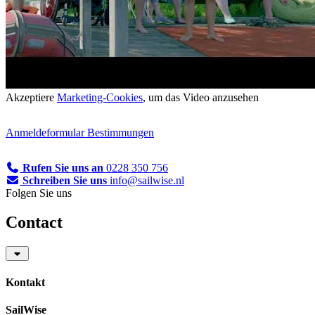
Akzeptiere
Marketing-Cookies
, um das Video anzusehen
Anmeldeformular
Bestimmungen
Rufen Sie uns an
0228 350 756
Schreiben Sie uns
info@sailwise.nl
Folgen Sie uns
Contact
Kontakt
SailWise