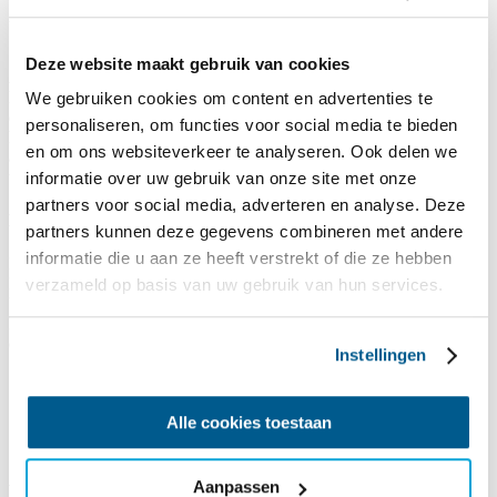
Unternehmen
Deze website maakt gebruik van cookies
Als Unternehmen können Sie einen wertvollen Beitrag für SailWise
leisten. Gemeinsam können wir dafür sorgen, dass Menschen mit
We gebruiken cookies om content en advertenties te
einer Beeinträchtigung den Wassersport genießen können. Damit
personaliseren, om functies voor social media te bieden
helfen Sie nicht nur den Teilnehmern von SailWise, sondern tragen
en om ons websiteverkeer te analyseren. Ook delen we
als Unternehmen zu einer inklusiven Gesellschaft bei. Jeder kann
und darf mitmachen!
informatie over uw gebruik van onze site met onze
partners voor social media, adverteren en analyse. Deze
Mehrwert für Ihr Unternehmen
partners kunnen deze gegevens combineren met andere
informatie die u aan ze heeft verstrekt of die ze hebben
Das Großartige an der Zusammenarbeit mit SailWise ist, dass unsere
Mission viele Mitarbeiter anspricht. Denn Inklusion,
verzameld op basis van uw gebruik van hun services.
Unabhängigkeit und Selbstvertrauen sind Werte, die für alle
Menschen wichtig sind. Durch das Engagement der Mitarbeiter und
die Art und Weise, wie wir diese Kernwerte fördern, können wir mit
Instellingen
SailWise auch einen Mehrwert für Ihr Unternehmen schaffen.
Alle cookies toestaan
Sie können SailWise auf verschiedene
Aanpassen
Weise unterstützen