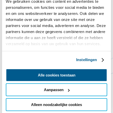
We gebruiken cookies om content en advertenties te
Legst du auch einen Dachziegel auf das Commandeurshuis?!
personaliseren, om functies voor social media te bieden
Nach Jahren, in denen es Wind und Wetter ausgesetzt war, lässt uns
en om ons websiteverkeer te analyseren. Ook delen we
das Dach des Kommandantenhauses buchstäblich im Stich. Das
informatie over uw gebruik van onze site met onze
Dach ist undicht, die derzeitigen Dachziegel sind abgenutzt und eine
ordentliche Dämmung fehlt noch gänzlich.
partners voor social media, adverteren en analyse. Deze
partners kunnen deze gegevens combineren met andere
Spende hier
Schließen
informatie die u aan ze heeft verstrekt of die ze hebben
Contact
Steun ons
Vorlesen
verzameld op basis van uw gebruik van hun services.
Startseite
Sportfonds Wim Steyerberg
Instellingen
Alle cookies toestaan
Aanpassen
Alleen noodzakelijke cookies