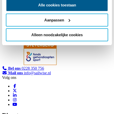
Alle cookies toestaan
Sportfonds Wim Steyerberg
Aanpassen
Alleen noodzakelijke cookies
Bel ons
0228 350 756
Mail ons
info@sailwise.nl
Volg ons