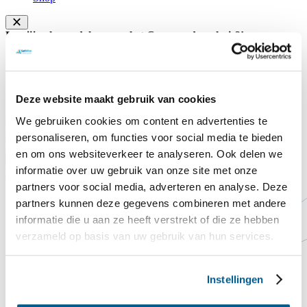
Leg jij ook een dakpan op het Commandeurshuis?!
Na jaren van weer en wind begint het dak van het
Commandeurshuis ons letterlijk in de steek te laten. Het dak lekt, de
huidige dakpannen zijn versleten en goede isolatie ontbreekt nog
volledig.
Deze website maakt gebruik van cookies
Doneer hier
We gebruiken cookies om content en advertenties te
Sluiten
Contact
Steun ons
personaliseren, om functies voor social media te bieden
Voorlezen
en om ons websiteverkeer te analyseren. Ook delen we
Translate
informatie over uw gebruik van onze site met onze
Home
Sportfonds Wim Steyerberg
partners voor social media, adverteren en analyse. Deze
partners kunnen deze gegevens combineren met andere
informatie die u aan ze heeft verstrekt of die ze hebben
verzameld op basis van uw gebruik van hun services.
Instellingen