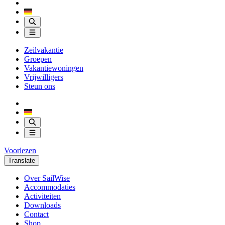
Zeilvakantie
Groepen
Vakantiewoningen
Vrijwilligers
Steun ons
Voorlezen
Translate
Over SailWise
Accommodaties
Activiteiten
Downloads
Contact
Shop