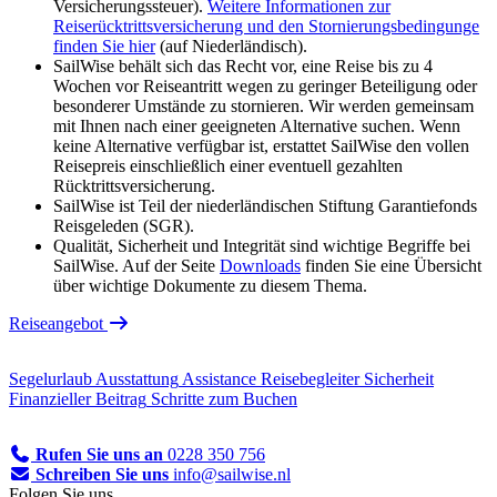
Versicherungssteuer).
Weitere Informationen zur
Reiserücktrittsversicherung und den Stornierungsbedingunge
finden Sie hier
(auf Niederländisch).
SailWise behält sich das Recht vor, eine Reise bis zu 4
Wochen vor Reiseantritt wegen zu geringer Beteiligung oder
besonderer Umstände zu stornieren. Wir werden gemeinsam
mit Ihnen nach einer geeigneten Alternative suchen. Wenn
keine Alternative verfügbar ist, erstattet SailWise den vollen
Reisepreis einschließlich einer eventuell gezahlten
Rücktrittsversicherung.
SailWise ist Teil der niederländischen Stiftung Garantiefonds
Reisgeleden (SGR).
Qualität, Sicherheit und Integrität sind wichtige Begriffe bei
SailWise. Auf der Seite
Downloads
finden Sie eine Übersicht
über wichtige Dokumente zu diesem Thema.
Reiseangebot
Segelurlaub
Ausstattung
Assistance
Reisebegleiter
Sicherheit
Finanzieller Beitrag
Schritte zum Buchen
Rufen Sie uns an
0228 350 756
Schreiben Sie uns
info@sailwise.nl
Folgen Sie uns